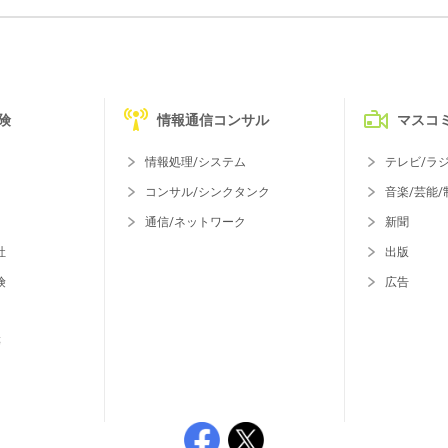
険
情報通信コンサル
マスコ
情報処理/システム
テレビ/ラ
コンサル/シンクタンク
音楽/芸能/
通信/ネットワーク
新聞
社
出版
険
広告
等