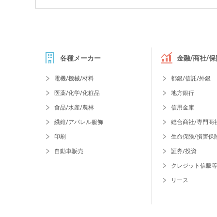
各種メーカー
金融/商社/保
電機/機械/材料
都銀/信託/外銀
医薬/化学/化粧品
地方銀行
食品/水産/農林
信用金庫
繊維/アパレル服飾
総合商社/専門商
印刷
生命保険/損害保
自動車販売
証券/投資
クレジット信販
リース