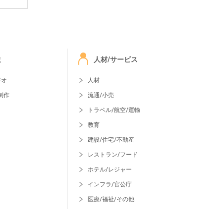
ミ
人材/サービス
ジオ
人材
制作
流通/小売
トラベル/航空/運輸
教育
建設/住宅/不動産
レストラン/フード
ホテル/レジャー
インフラ/官公庁
医療/福祉/その他