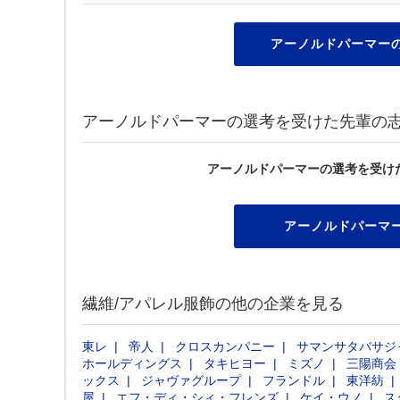
アーノルドパーマー
アーノルドパーマーの選考を受けた先輩の
アーノルドパーマーの選考を受け
アーノルドパーマ
繊維/アパレル服飾の他の企業を見る
東レ
帝人
クロスカンパニー
サマンサタバサジ
ホールディングス
タキヒヨー
ミズノ
三陽商会
ックス
ジャヴァグループ
フランドル
東洋紡
屋
エフ・ディ・シィ・フレンズ
ケイ・ウノ
ス