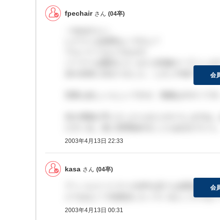
fpechair
さん
(04卒)
＞kasaさんへ
レナウンは採用ないですよ？
アルバイトならできます。
パーマーは横浜とどっかに2店舗オープンしま
店の店長に決まりました。しかし中途です。
会
営業も欲しいらしいですが、勤務は今すぐです
何か情報が手に入ったらまたカキコしますね。
ださいね。急に採用始めることもあるだろうし
2003年4月13日 22:33
kasa
さん
(04卒)
アーノルドパーマーのHPを見ても採用が載っ
会
どではなくて百貨店に入っているところでない
2003年4月13日 00:31