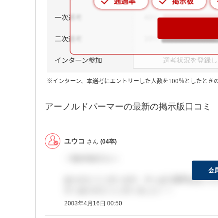
※インターン、本選考にエントリーした人数を100％としたとき
アーノルドパーマーの最新の掲示版口コミ
ユウコ
さん
(04卒)
＞fpechairさんへ
会
ありがとうございます。やっぱり新卒はないん
すくありがとうございました！！
2003年4月16日 00:50