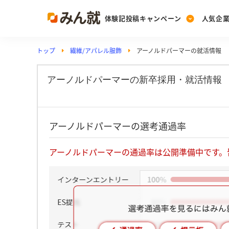
体験記投稿キャンペーン
人気企
トップ
繊維/アパレル服飾
アーノルドパーマーの就活情報
Post
Ranking
PickUp
投稿する
ランキングを見る
注目の企業特集
アーノルドパーマーの新卒採用・就活情報
Vote
アーノルドパーマーの選考通過率
投票する
動画で知ろう！業界・
アーノルドパーマーの通過率は公開準備中です。