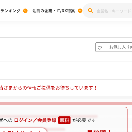
業ランキング
注目の企業・IT/DX特集
注目の企業特集
みんなのIT業界新卒就職人気企業ランキング
みんな
[27卒] 本選考体験記投稿キャンペーン
28卒 注目企業特集
27卒 注目企業特集
みんなのDX企業就職ブランド調査
お気に入り
(
注目のIT・DX企業特集
28卒 IT・DX企業特集
27卒 IT・DX企業特集
28卒
みんなのIT業界新卒就職人気企業ランキング
みんな
企業研究
皆さまからの情報ご提供をお待ちしています！