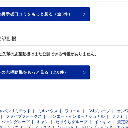
の掲示板口コミをもっと見る（全3件）
志望動機
た先輩の志望動機はまだ公開できる情報がありません。
ーの志望動機をもっと見る（全0件）
ャパンリミテッド
ミキハウス
ワコール
LVJグループ
オン
ファイブフォックス
サンエー・インターナショナル
ツツミ
ジュングループ
キャン
たけうちグループ
イトキン
瀧定
タージュエリーブティックス
ワールド
トリンプ・インターナシ