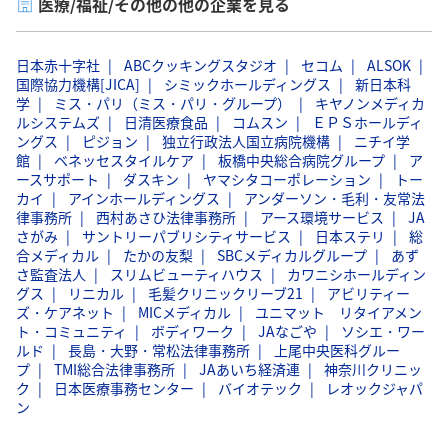
医療/福祉/その他の他の企業を見る
日本赤十字社
ABCクッキングスタジオ
セコム
ALSOK
国際協力機構[JICA]
シミックホールディングス
新日本科
学
ミス・パリ（ミス・パリ・グループ）
キヤノンメディカ
ルシステムズ
日清医療食品
コムスン
ＥＰＳホールディ
ングス
ピジョン
独立行政法人国立病院機構
ニチイ学
館
ベネッセスタイルケア
板橋中央総合病院グループ
ア
ースサポート
ダスキン
ヤマシタコーポレーション
トー
カイ
アインホールディングス
アンダーソン・毛利・友常法
律事務所
西村あさひ法律事務所
アース環境サービス
JA
さがみ
サントリーパブリシティサービス
日本ステリ
総
合メディカル
たかの友梨
SBCメディカルグループ
あず
さ監査法人
スリムビューティハウス
カワニシホールディン
グス
リニカル
毛髪クリニックリーブ21
アビリティー
ズ・ケアネット
MICメディカル
ユニマット リタイアメン
ト・コミュニティ
ボディワーク
JAなごや
ソシエ・ワー
ルド
長島・大野・常松法律事務所
上尾中央医科グルー
プ
TMI総合法律事務所
JAあいち経済連
神奈川クリニッ
ク
日本医療事務センター
バイオテック
レオックジャパ
ン