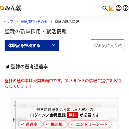
トップ
医療/福祉/その他
聖隷の就活情報
聖隷の新卒採用・就活情報
お気に入り
(
7
)
体験記を投稿する
聖隷の選考通過率
聖隷の通過率は公開準備中です。皆さまからの情報ご提供をお待
ちしています！