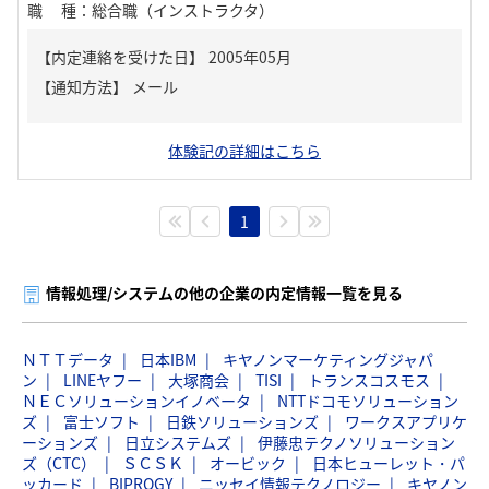
職種
：
総合職（インストラクタ）
【内定連絡を受けた日】
2005年05月
【通知方法】
メール
体験記の詳細はこちら
1
情報処理/システムの他の企業の内定情報一覧を見る
ＮＴＴデータ
日本IBM
キヤノンマーケティングジャパ
ン
LINEヤフー
大塚商会
TISI
トランスコスモス
ＮＥＣソリューションイノベータ
NTTドコモソリューション
ズ
富士ソフト
日鉄ソリューションズ
ワークスアプリケ
ーションズ
日立システムズ
伊藤忠テクノソリューション
ズ（CTC）
ＳＣＳＫ
オービック
日本ヒューレット・パ
ッカード
BIPROGY
ニッセイ情報テクノロジー
キヤノン