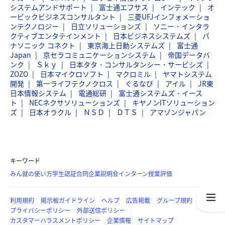
システムアンドサポート
富士通エフサス
インテック
オ
ービックビジネスコンサルタント
三菱UFJインフォメーショ
ンテクノロジー
日立ソリューションズ
ソニー・インタラ
クティブエンタテインメント
日本ビジネスシステムズ
パ
ナソニック コネクト
東京海上日動システムズ
富士通
Japan
京セラコミュニケーションシステム
帝国データバ
ンク
Ｓｋｙ
日本タタ・コンサルタンシー・サービシズ
ZOZO
日本マイクロソフト
マクロミル
ヤマトシステム
開発
第一ライフテクノクロス
ぐるなび
アイル
JR東
日本情報システム
電通総研
富士通システムズ・イース
ト
NECネクサソリューションズ
キヤノンITソリューション
ズ
日本オラクル
ＮＳＤ
ＤＴＳ
アマゾンジャパン
キーワード
みん就の使い方
学生認証
合同企業説明会
インターン
授業評価
利用規約
掲示板ガイドライン
ヘルプ
広告掲載
グループ規約
プライバシーポリシー
外部送信ポリシー
カスタマーハラスメントポリシー
企業情報
サイトマップ