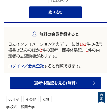
絞り込む
無料の会員登録すると
日立インフォメーションアカデミーには
161
件の掲示
板書き込みのほか
2
件の選考・面接体験記、
1
件の内
定者の志望動機があります。
ログイン／会員登録
すると閲覧できます。
選考体験記を見る(無料)
06年卒
その他
女性
学校名
：
静岡大学