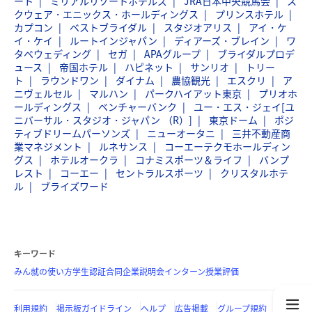
ート
ミリアルリゾートホテルズ
JRA日本中央競馬会
ス
クウェア・エニックス・ホールディングス
プリンスホテル
カプコン
ベストブライダル
スタジオアリス
アイ・ケ
イ・ケイ
ルートインジャパン
ディアーズ・ブレイン
ワ
タベウェディング
セガ
APAグループ
ブライダルプロデ
ュース
帝国ホテル
ハピネット
サンリオ
トリー
ト
ラウンドワン
ダイナム
農協観光
エスクリ
ア
ニヴェルセル
マルハン
パークハイアット東京
プリオホ
ールディングス
ベンチャーバンク
ユー・エス・ジェイ[ユ
ニバーサル・スタジオ・ジャパン （R）]
東京ドーム
ポジ
ティブドリームパーソンズ
ニューオータニ
三井不動産商
業マネジメント
ルネサンス
コーエーテクモホールディン
グス
ホテルオークラ
コナミスポーツ＆ライフ
バンプ
レスト
コーエー
セントラルスポーツ
クリスタルホテ
ル
ブライズワード
キーワード
みん就の使い方
学生認証
合同企業説明会
インターン
授業評価
利用規約
掲示板ガイドライン
ヘルプ
広告掲載
グループ規約