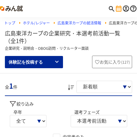
トップ
ホテル/レジャー
広島東洋カープの就活情報
広島東洋カープ
広島東洋カープの企業研究・本選考前活動一覧
（全1件）
企業研究・説明会・OBOG訪問・リクルーター面談
お気に入り
(
127
)
体験記を投稿する
1
全
件
絞り込み
卒年
選考フェーズ
内定者のみ