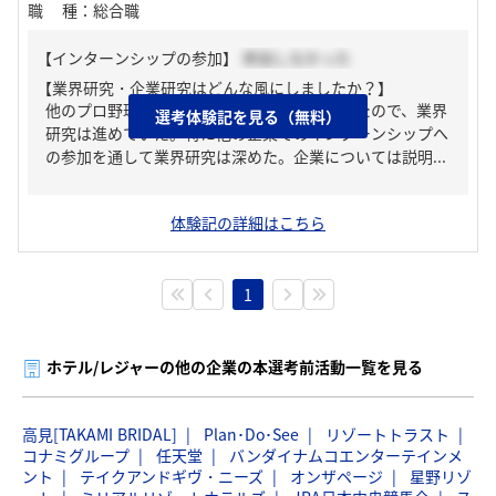
職種
：
総合職
【インターンシップの参加】
参加しなかった
【業界研究・企業研究はどんな風にしましたか？】
他のプロ野球の球団職員も並行して受けていたので、業界
選考体験記を見る（無料）
研究は進めていた。特に他の企業でのインターンシップへ
の参加を通して業界研究は深めた。企業については説明...
体験記の詳細はこちら
1
ホテル/レジャーの他の企業の本選考前活動一覧を見る
高見[TAKAMI BRIDAL]
Plan･Do･See
リゾートトラスト
コナミグループ
任天堂
バンダイナムコエンターテインメ
ント
テイクアンドギヴ・ニーズ
オンザページ
星野リゾ