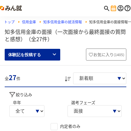
トップ
信用金庫
知多信用金庫の就活情報
知多信用金庫の面接情報
知多信用金庫の面接（一次面接から最終面接の質問
と感想）（全27件）
お気に入り
(
1405
)
体験記を投稿する
27
全
件
絞り込み
卒年
選考フェーズ
内定者のみ