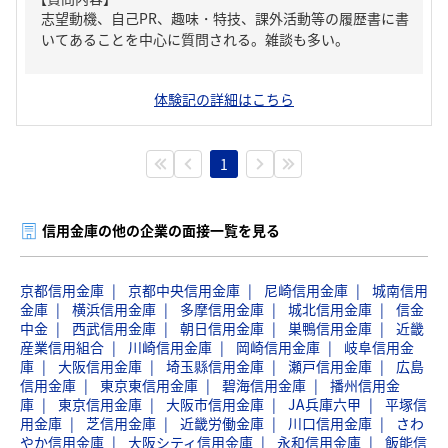
志望動機、自己PR、趣味・特技、課外活動等の履歴書に書
いてあることを中心に質問される。雑談も多い。
体験記の詳細はこちら
1
信用金庫の他の企業の面接一覧を見る
京都信用金庫
京都中央信用金庫
尼崎信用金庫
城南信用
金庫
横浜信用金庫
多摩信用金庫
城北信用金庫
信金
中金
西武信用金庫
朝日信用金庫
巣鴨信用金庫
近畿
産業信用組合
川崎信用金庫
岡崎信用金庫
岐阜信用金
庫
大阪信用金庫
埼玉縣信用金庫
瀬戸信用金庫
広島
信用金庫
東京東信用金庫
碧海信用金庫
播州信用金
庫
東京信用金庫
大阪市信用金庫
JA兵庫六甲
平塚信
用金庫
芝信用金庫
近畿労働金庫
川口信用金庫
さわ
やか信用金庫
大阪シティ信用金庫
永和信用金庫
飯能信