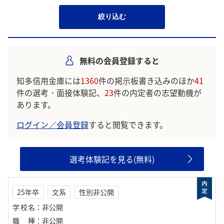
絞り込む
無料の会員登録すると
知多信用金庫には
1360
件の掲示板書き込みのほか
41
件の選考・面接体験記、
23
件の内定者の志望動機が
あります。
ログイン／会員登録
すると閲覧できます。
選考体験記を見る(無料)
25年卒
文系
性別非公開
学校名
：
非公開
職種
：
非公開