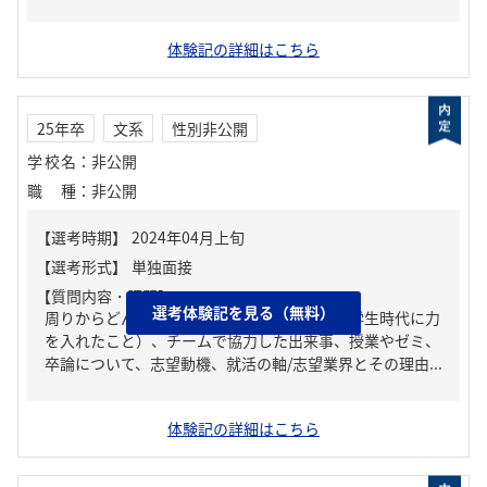
体験記の詳細はこちら
25年卒
文系
性別非公開
学校名
：
非公開
職種
：
非公開
【質問内容・課題】
選考体験記を見る（無料）
周りからどんな人といわれる？、ガクチカ（学生時代に力
を入れたこと）、チームで協力した出来事、授業やゼミ、
卒論について、志望動機、就活の軸/志望業界とその理由...
体験記の詳細はこちら