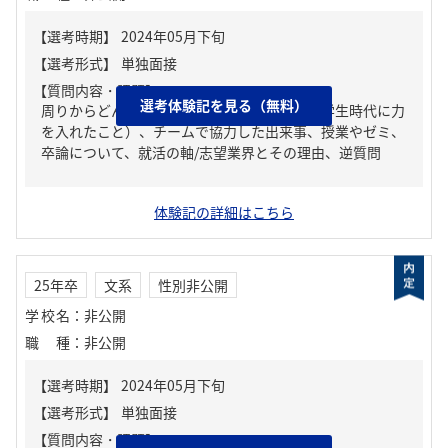
【質問内容・課題】
選考体験記を見る（無料）
周りからどんな人といわれる？、ガクチカ（学生時代に力
を入れたこと）、チームで協力した出来事、授業やゼミ、
卒論について、就活の軸/志望業界とその理由、逆質問
体験記の詳細はこちら
25年卒
文系
性別非公開
学校名
：
非公開
職種
：
非公開
【質問内容・課題】