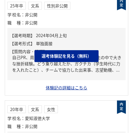
25年卒
文系
性別非公開
学校名
：
非公開
職種
：
非公開
【質問内容・課題】
選考体験記を見る（無料）
自己PR、周りからどんな人といわれる？、人生の中で大き
な挫折経験。どう乗り越えたか、ガクチカ（学生時代に力
を入れたこと）、チームで協力した出来事、志望動機、...
体験記の詳細はこちら
20年卒
文系
女性
学校名
：
愛知淑徳大学
職種
：
非公開