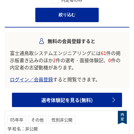
絞り込む
無料の会員登録すると
富士通鳥取システムエンジニアリングには
61
件の掲
示板書き込みのほか
2
件の選考・面接体験記、
0
件の
内定者の志望動機があります。
ログイン／会員登録
すると閲覧できます。
選考体験記を見る(無料)
05年卒
その他
性別非公開
学校名
：
非公開