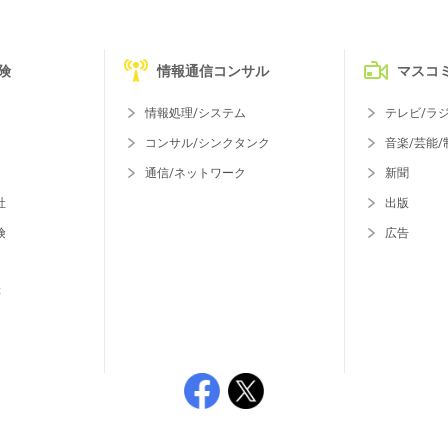
険
情報通信コンサル
マスコ
情報処理/システム
テレビ/ラ
コンサル/シンクタンク
音楽/芸能/
通信/ネットワーク
新聞
社
出版
険
広告
等