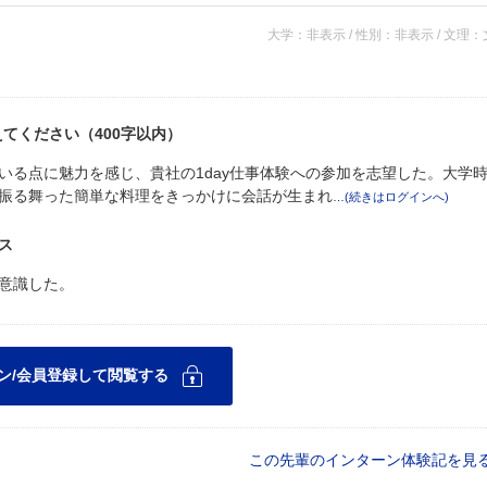
大学：非表示 / 性別：非表示 / 文理
てください（400字以内）
いる点に魅力を感じ、貴社の1day仕事体験への参加を志望した。大学
振る舞った簡単な料理をきっかけに会話が生まれ
ス
意識した。
この先輩のインターン体験記を見