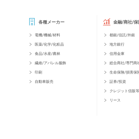
各種メーカー
金融/商社/保
電機/機械/材料
都銀/信託/外銀
医薬/化学/化粧品
地方銀行
食品/水産/農林
信用金庫
繊維/アパレル服飾
総合商社/専門商
印刷
生命保険/損害保
自動車販売
証券/投資
クレジット信販
リース