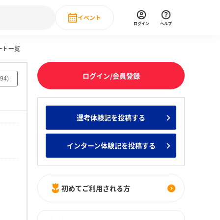
イベント
ログイン
ヘルプ
ート一覧
Event
の新卒就職人気企業ランキング
みんなのインターン人気企業ランキン
直近のイベント一覧
ログイン/会員登録
94
)
もっと見る
 IT・DX現場社員インタビュー
選考体験記を投稿する
の新卒就職人気企業ランキング
みんなのインターン人気企業ランキン
インターン体験記を投稿する
初めてご利用される方