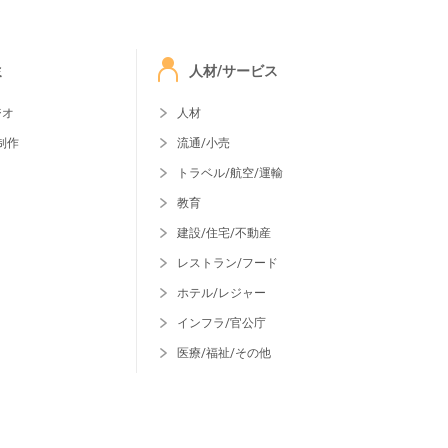
ミ
人材/サービス
ジオ
人材
制作
流通/小売
トラベル/航空/運輸
教育
建設/住宅/不動産
レストラン/フード
ホテル/レジャー
インフラ/官公庁
医療/福祉/その他