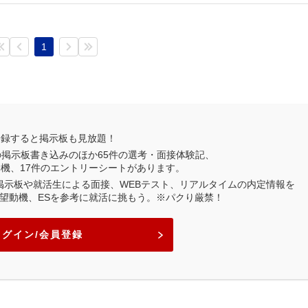
1
登録すると掲示板も見放題！
の掲示板書き込みのほか
65
件の選考・面接体験記、
動機、
17
件のエントリーシートがあります。
業掲示板や就活生による面接、WEBテスト、リアルタイムの内定情報を
望動機、ESを参考に就活に挑もう。※パクり厳禁！
ログイン/会員登録