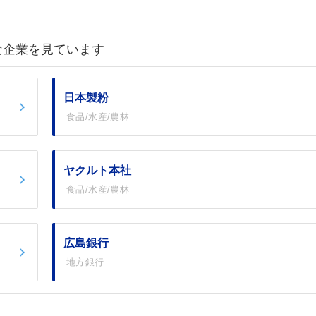
な企業を見ています
日本製粉
食品/水産/農林
ヤクルト本社
食品/水産/農林
広島銀行
地方銀行