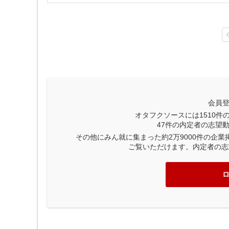
会員
オタフクソースには
1510
件
47
件の内定者の志望
その他にみん就に集まった約2万9000件の企
ご覧いただけます。内定者の志