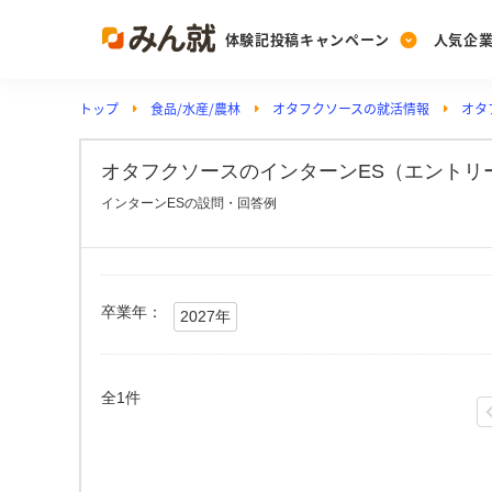
体験記投稿キャンペーン
人気企
トップ
食品/水産/農林
オタフクソースの就活情報
オタ
Post
Ranking
PickUp
投稿する
ランキングを見る
注目の企業特集
オタフクソースのインターンES（エントリ
インターンESの設問・回答例
Vote
投票する
動画で知ろう！業界・
卒業年：
2027年
全1件