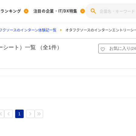
業ランキング
注目の企業・IT/DX特集
フクソースのインターン体験記一覧
オタフクソースのインターンエントリーシ
注目の企業特集
みんなのIT業界新卒就職人気企業ランキング
みんな
[27卒] 本選考体験記投稿キャンペーン
28卒 注目企業特集
27卒 注目企業特集
みんなのDX企業就職ブランド調査
ーシート）一覧 （全1件）
お気に入り
(
24
注目のIT・DX企業特集
28卒 IT・DX企業特集
27卒 IT・DX企業特集
28卒
みんなのIT業界新卒就職人気企業ランキング
みんな
企業研究
1