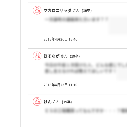
す。皆さん大変な思いしてるそうです。選
マカロニサラダ
さん
(19卒)
一次選考の連絡来た方います？？
2018年4月26日 18:46
ほそなが
さん
(19卒)
今日の午前１次受けた人、どんな感じでし
差し支えなければ教えてほしいです！
2018年4月25日 11:10
けん
さん
(19卒)
ＥＳの工程購買ってなんですか・・・？理