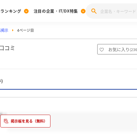
業ランキング
注目の企業・IT/DX特集
活掲示
4ページ目
注目の企業特集
みんなのIT業界新卒就職人気企業ランキング
みんな
[27卒] 本選考体験記投稿キャンペーン
28卒 注目企業特集
27卒 注目企業特集
みんなのDX企業就職ブランド調査
口コミ
お気に入り
(
23
注目のIT・DX企業特集
28卒 IT・DX企業特集
27卒 IT・DX企業特集
28卒
みんなのIT業界新卒就職人気企業ランキング
みんな
件)
企業研究
す！