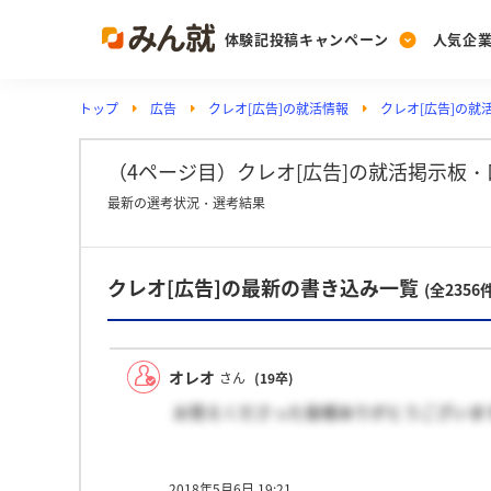
体験記投稿キャンペーン
人気企
トップ
広告
クレオ[広告]の就活情報
クレオ[広告]の就
Post
Ranking
PickUp
投稿する
ランキングを見る
注目の企業特集
（4ページ目）クレオ[広告]の就活掲示板・
最新の選考状況・選考結果
Vote
クレオ[広告]の最新の書き込み一覧
投票する
(全2356
動画で知ろう！業界・
オレオ
さん
(19卒)
お答えくださった皆様ありがとうございま
2018年5月6日 19:21