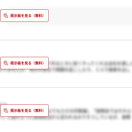
、、
の言ってた話だと、オマケ作るときに安くやってくれる会社を探し
かりませんが、地方の支社で問題を起こしたり、ミスで損害を出し
言ってました。参考になりますかね？
たら、
ぎる」「広告代理店というよりもただの印刷屋」「説明会ではそれら
～』と話すように採用担当から言われるのでそうしているが、実際
かしない」というリアルな声を聞いてしまいました…20から30代
寄せがいき、それが辛くて若手が辞めるという悪循環なんだそうで