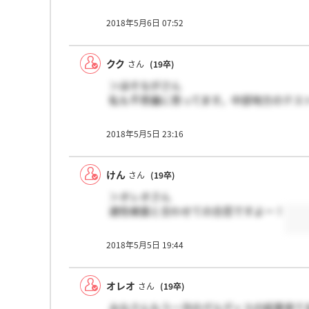
2018年5月6日 07:52
クク
さん
(19卒)
＞ほそながさん
私も不思議に思ってます。中部地方のテス
2018年5月5日 23:16
けん
さん
(19卒)
＞オレオさん
適性検査と合わせての合否ですよー！
2018年5月5日 19:44
オレオ
さん
(19卒)
みなさんもう一次のグルディスの結果来て