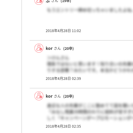
ぶ
さん
(19卒)
もうエントリー締め切っちゃいましたよね
2018年4月28日 11:02
kor
さん
(20卒)
＞けんさん
理系ではないと思います！知り合いの先輩
りする部署？みたいです。本当かどうかわ
た営業の人が行く部署……みたいなことも
2018年4月28日 02:39
kor
さん
(20卒)
身近な人の先輩がここに勤めてて話を聞い
「みなし残業35時間のわりに給料が安す
しく『キャンペーンが～プロモーションが
は商品につけるオマケを考える仕事くらいし
2018年4月28日 02:35
の社員離れが深刻で、そのぶん若手にシワ