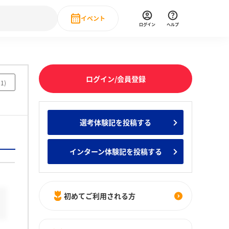
イベント
ログイン
ヘルプ
Event
の新卒就職人気企業ランキング
みんなのインターン人気企業ランキン
直近のイベント一覧
ログイン/会員登録
61
)
もっと見る
 IT・DX現場社員インタビュー
選考体験記を投稿する
の新卒就職人気企業ランキング
みんなのインターン人気企業ランキン
インターン体験記を投稿する
初めてご利用される方