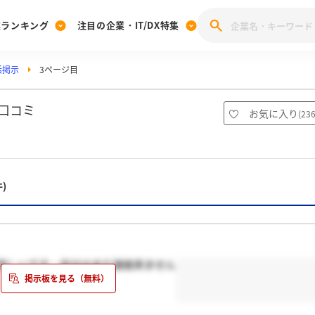
業ランキング
注目の企業・IT/DX特集
活掲示
3ページ目
注目の企業特集
みんなのIT業界新卒就職人気企業ランキング
みんな
[27卒] 本選考体験記投稿キャンペーン
28卒 注目企業特集
27卒 注目企業特集
みんなのDX企業就職ブランド調査
口コミ
お気に入り
(
23
注目のIT・DX企業特集
28卒 IT・DX企業特集
27卒 IT・DX企業特集
28卒
みんなのIT業界新卒就職人気企業ランキング
みんな
件)
企業研究
欲しいです…自分はまだ連絡来ません