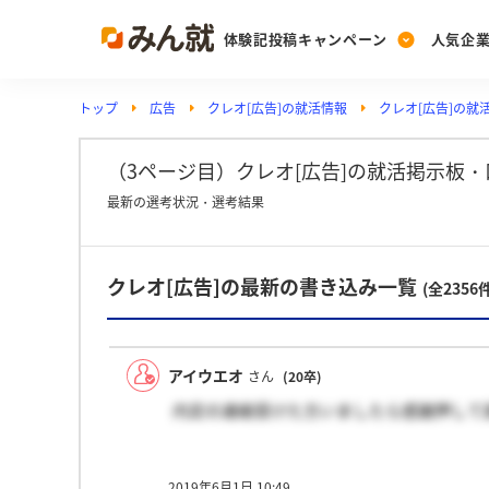
体験記投稿キャンペーン
人気企
トップ
広告
クレオ[広告]の就活情報
クレオ[広告]の就
Post
Ranking
PickUp
投稿する
ランキングを見る
注目の企業特集
（3ページ目）クレオ[広告]の就活掲示板・
最新の選考状況・選考結果
Vote
クレオ[広告]の最新の書き込み一覧
投票する
(全2356
動画で知ろう！業界・
アイウエオ
さん
(20卒)
内定の連絡受けた方いましたら感謝押して
2019年6月1日 10:49