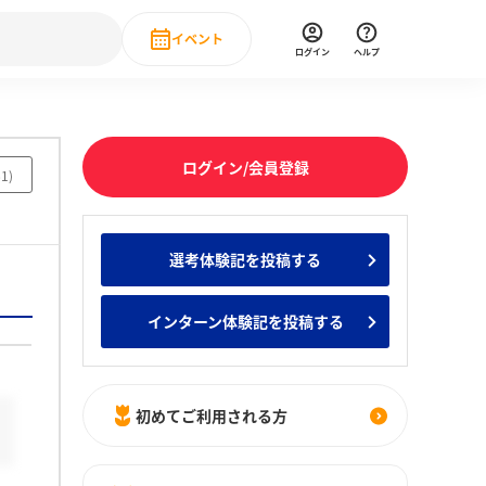
イベント
ログイン
ヘルプ
Event
の新卒就職人気企業ランキング
みんなのインターン人気企業ランキン
直近のイベント一覧
ログイン/会員登録
61
)
もっと見る
 IT・DX現場社員インタビュー
選考体験記を投稿する
の新卒就職人気企業ランキング
みんなのインターン人気企業ランキン
インターン体験記を投稿する
初めてご利用される方