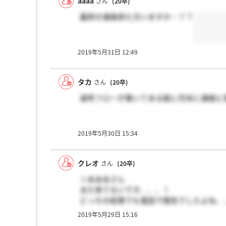
aaaa
さん
(20卒)
最終の連絡来た方いますか…？？
2019年5月31日 12:49
タカ
さん
(20卒)
選考フローが書いてある紙に月末に連絡と
2019年5月30日 15:34
クレオ
さん
(20卒)
＞あああさん
まだ来てないです、、、！
どっちの結果でも電話で報告でしたよね、
2019年5月29日 15:16