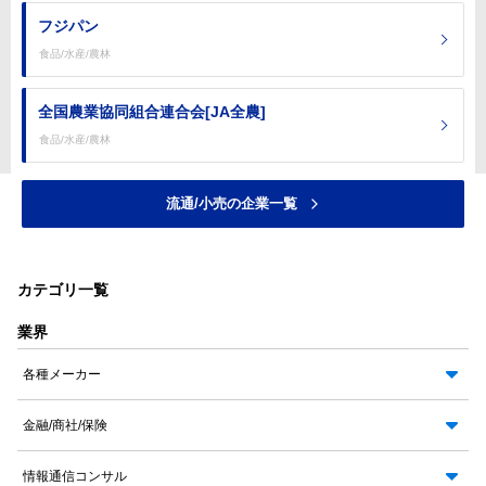
フジパン
食品/水産/農林
全国農業協同組合連合会[JA全農]
食品/水産/農林
流通/小売の企業一覧
カテゴリ一覧
業界
各種メーカー
金融/商社/保険
情報通信コンサル