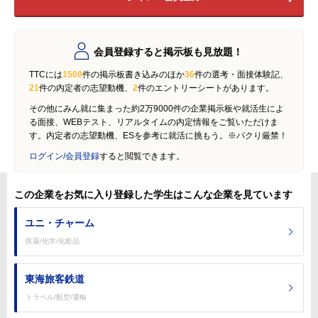
会員登録すると掲示板も見放題！
TTCには
1508
件の掲示板書き込みのほか
36
件の選考・面接体験記、
21
件の内定者の志望動機、
2
件のエントリーシートがあります。
その他にみん就に集まった約2万9000件の企業掲示板や就活生によ
る面接、WEBテスト、リアルタイムの内定情報をご覧いただけま
す。内定者の志望動機、ESを参考に就活に挑もう。※パクり厳禁！
ログイン/会員登録
すると閲覧できます。
この企業をお気に入り登録した学生はこんな企業を見ています
ユニ・チャーム
医薬/化学/化粧品
東海旅客鉄道
トラベル/航空/運輸