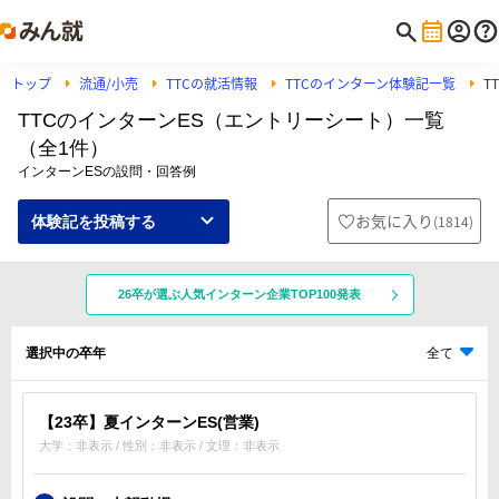
トップ
流通/小売
TTCの就活情報
TTCのインターン体験記一覧
T
TTCのインターンES（エントリーシート）一覧
（全1件）
インターンESの設問・回答例
お気に入り
(
1814
)
体験記を投稿する
26卒が選ぶ人気インターン企業TOP100発表
選択中の卒年
全て
【23卒】夏インターンES(営業)
大学：非表示 / 性別：非表示 / 文理：非表示