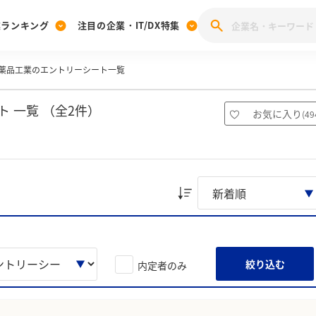
業ランキング
注目の企業・IT/DX特集
薬品工業のエントリーシート一覧
注目の企業特集
みんなのIT業界新卒就職人気企業ランキング
みんな
[27卒] 本選考体験記投稿キャンペーン
28卒 注目企業特集
27卒 注目企業特集
みんなのDX企業就職ブランド調査
 一覧 （全2件）
お気に入り
(
49
注目のIT・DX企業特集
28卒 IT・DX企業特集
27卒 IT・DX企業特集
28卒
みんなのIT業界新卒就職人気企業ランキング
みんな
企業研究
絞り込む
内定者のみ