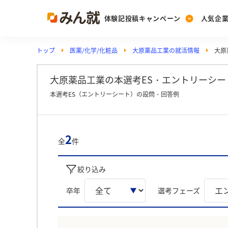
体験記投稿キャンペーン
人気企
トップ
医薬/化学/化粧品
大原薬品工業の就活情報
大原
Post
Ranking
PickUp
投稿する
ランキングを見る
注目の企業特集
大原薬品工業の本選考ES・エントリーシート
本選考ES（エントリーシート）の設問・回答例
Vote
投票する
2
全
件
動画で知ろう！業界・
絞り込み
卒年
選考フェーズ