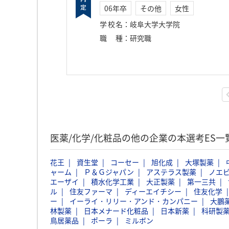
06年卒
その他
女性
学校名
：
岐阜大学大学院
職種
：
研究職
医薬/化学/化粧品の他の企業の本選考ES一
花王
資生堂
コーセー
旭化成
大塚製薬
ャーム
Ｐ＆Ｇジャパン
アステラス製薬
ノエ
エーザイ
積水化学工業
大正製薬
第一三共
ル
住友ファーマ
ディーエイチシー
住友化学
ー
イーライ・リリー・アンド・カンパニー
大鵬
林製薬
日本メナード化粧品
日本新薬
科研製
鳥居薬品
ポーラ
ミルボン