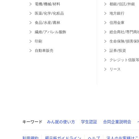
電機/機械/材料
都銀/信託/外銀
医薬/化学/化粧品
地方銀行
食品/水産/農林
信用金庫
繊維/アパレル服飾
総合商社/専門商
印刷
生命保険/損害保
自動車販売
証券/投資
クレジット信販
リース
キーワード
みん就の使い方
学生認証
合同企業説明会
利用規約
掲示板ガイドライン
ヘルプ
法人のお客様はこ