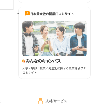
日本最大級の授業口コミサイト
大学・学部／授業／先生別に探せる授業評価クチ
コミサイト
ミ
人材/サービス