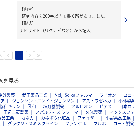
【内容】
研究内容を200字以内で書く所がありました。
【形式】
ナビサイト（リクナビなど）から記入
1
覧を見る
中外製薬
武田薬品工業
Meiji Seikaファルマ
ライオン
ユニ
ビア
ジョンソン・エンド・ジョンソン
アストラゼネカ
小林製
協和キリン
興和
塩野義製薬
アルビオン
ピアス
日本ロ
田辺三菱製薬
ノバルティス ファーマ
久光製薬
マックスフ
薬品工業
カネカ
カネボウ化粧品
ファイザー
小野薬品工業
薬
グラクソ・スミスクライン
ファンケル
マルホ
ロート製薬