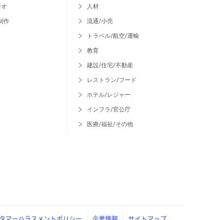
ジオ
人材
制作
流通/小売
トラベル/航空/運輸
教育
建設/住宅/不動産
レストラン/フード
ホテル/レジャー
インフラ/官公庁
医療/福祉/その他
タマーハラスメントポリシー
企業情報
サイトマップ