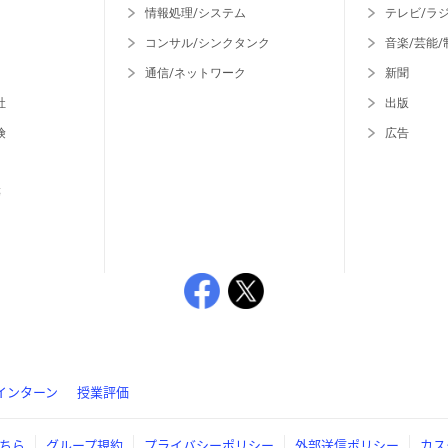
情報処理/システム
テレビ/ラ
コンサル/シンクタンク
音楽/芸能/
通信/ネットワーク
新聞
社
出版
険
広告
等
インターン
授業評価
ちら
グループ規約
プライバシーポリシー
外部送信ポリシー
カス