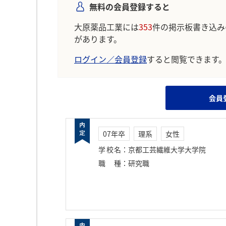
無料の会員登録すると
大原薬品工業には
353
件の掲示板書き込み
があります。
ログイン／会員登録
すると閲覧できます
会員
07年卒
理系
女性
学校名
：
京都工芸繊維大学大学院
職種
：
研究職