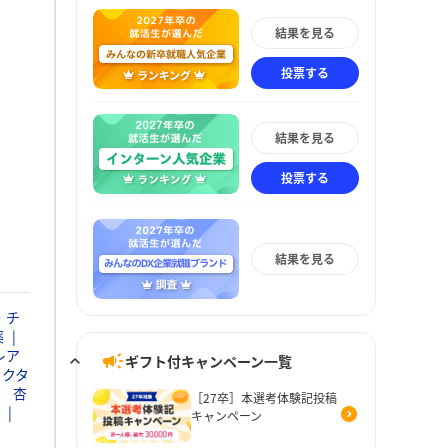
結果を見る
投票する
結果を見る
投票する
結果を見る
・チ
薬
レア
ギフト付キャンペーン一覧
ァクタ
杏
［27卒］本選考体験記投稿
キャンペーン