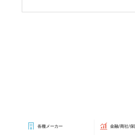
各種メーカー
金融/商社/保