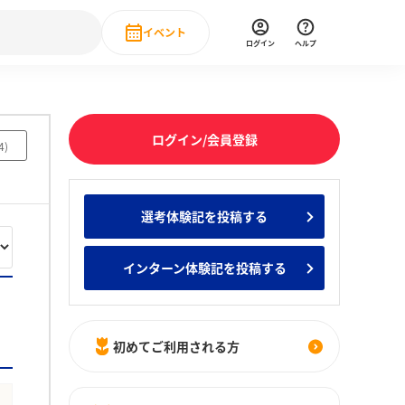
イベント
ログイン
ヘルプ
Event
の新卒就職人気企業ランキング
みんなのインターン人気企業ランキン
直近のイベント一覧
ログイン/会員登録
4
)
もっと見る
 IT・DX現場社員インタビュー
選考体験記を投稿する
の新卒就職人気企業ランキング
みんなのインターン人気企業ランキン
インターン体験記を投稿する
初めてご利用される方