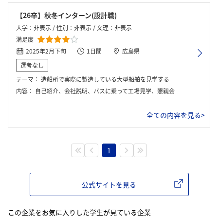
【26卒】秋冬インターン(設計職)
大学：非表示 / 性別：非表示 / 文理：非表示
満足度
2025年2月下旬
1日間
広島県
選考なし
テーマ：
造船所で実際に製造している大型船舶を見学する
内容：
自己紹介、会社説明、バスに乗って工場見学、懇親会
全ての内容を見る>
1
公式サイトを見る
この企業をお気に入りした学生が見ている企業