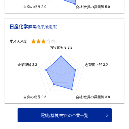
日産化学
[医薬/化学/化粧品]
オススメ度
電機/機械/材料の企業一覧