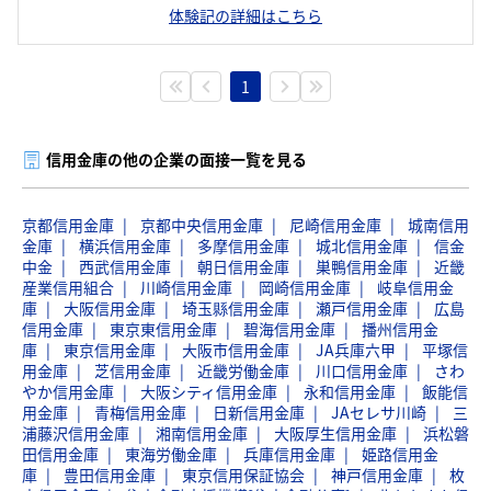
体験記の詳細はこちら
1
信用金庫の他の企業の面接一覧を見る
京都信用金庫
京都中央信用金庫
尼崎信用金庫
城南信用
金庫
横浜信用金庫
多摩信用金庫
城北信用金庫
信金
中金
西武信用金庫
朝日信用金庫
巣鴨信用金庫
近畿
産業信用組合
川崎信用金庫
岡崎信用金庫
岐阜信用金
庫
大阪信用金庫
埼玉縣信用金庫
瀬戸信用金庫
広島
信用金庫
東京東信用金庫
碧海信用金庫
播州信用金
庫
東京信用金庫
大阪市信用金庫
JA兵庫六甲
平塚信
用金庫
芝信用金庫
近畿労働金庫
川口信用金庫
さわ
やか信用金庫
大阪シティ信用金庫
永和信用金庫
飯能信
用金庫
青梅信用金庫
日新信用金庫
JAセレサ川崎
三
浦藤沢信用金庫
湘南信用金庫
大阪厚生信用金庫
浜松磐
田信用金庫
東海労働金庫
兵庫信用金庫
姫路信用金
庫
豊田信用金庫
東京信用保証協会
神戸信用金庫
枚