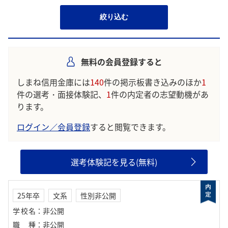
絞り込む
無料の会員登録すると
しまね信用金庫には
140
件の掲示板書き込みのほか
1
件の選考・面接体験記、
1
件の内定者の志望動機があ
ります。
ログイン／会員登録
すると閲覧できます。
選考体験記を見る(無料)
25年卒
文系
性別非公開
学校名
：
非公開
職種
：
非公開