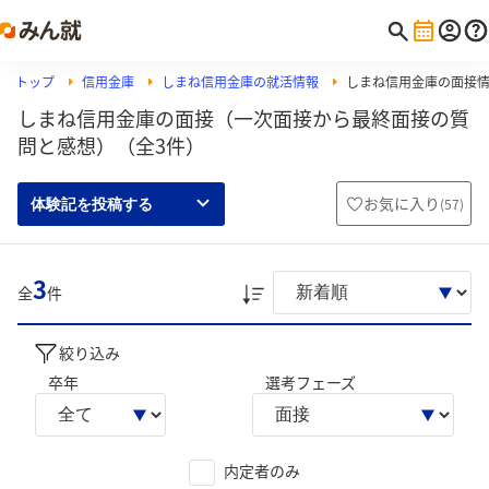
トップ
信用金庫
しまね信用金庫の就活情報
しまね信用金庫の面接
しまね信用金庫の面接（一次面接から最終面接の質
問と感想）（全3件）
お気に入り
(
57
)
体験記を投稿する
3
全
件
絞り込み
卒年
選考フェーズ
内定者のみ