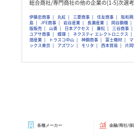
総合商社/専門商社の他の企業の[1-5]次
伊藤忠商事
丸紅
三菱商事
住友商事
阪和興
島
JFE商事
岩谷産業
長瀬産業
岡谷鋼機
版販売
山善
日本アクセス
兼松
三谷商事
ユアサ商事
蝶理
ネクスティ エレクトロニクス
畑産業
トラスコ中山
神鋼商事
冨士機材
マ
ックス東京
アズワン
モリタ
西本貿易
片岡
各種メーカー
金融/商社/保