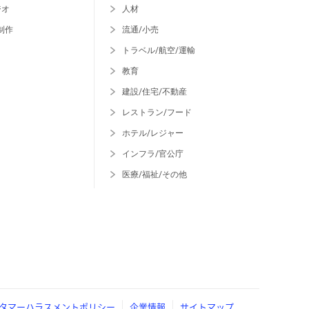
ジオ
人材
制作
流通/小売
トラベル/航空/運輸
教育
建設/住宅/不動産
レストラン/フード
ホテル/レジャー
インフラ/官公庁
医療/福祉/その他
タマーハラスメントポリシー
企業情報
サイトマップ