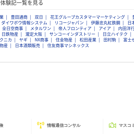
選考体験記一覧を見る
業
豊田通商
双日
花王グループカスタマーマーケティング
ダイワボウ情報システム
リコージャパン
伊藤忠丸紅鉄鋼
日
全日空商事
メタルワン
帝人フロンティア
アイア
内田洋
日鉄物産
瀧定大阪
サンコーインダストリー
日立ハイテク
クニカ
ヤギ
NX商事
住金物産
松田産業
田村駒
富士
物産
日本酒類販売
住友商事マシネックス
険
情報通信コンサル
マスコ