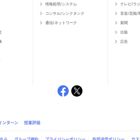
情報処理/システム
テレビ/ラ
コンサル/シンクタンク
音楽/芸能/
通信/ネットワーク
新聞
社
出版
険
広告
等
インターン
授業評価
ちら
グループ規約
プライバシーポリシー
外部送信ポリシー
カス