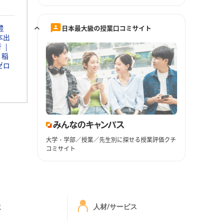
豊
日本最大級の授業口コミサイト
本出
行
稲
ゼロ
大学・学部／授業／先生別に探せる授業評価クチ
コミサイト
ミ
人材/サービス