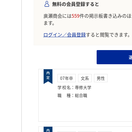
無料の会員登録すると
廣瀬商会には
559
件の掲示板書き込みのほ
ます。
ログイン／会員登録
すると閲覧できます
07年卒
文系
男性
学校名
：
専修大学
職種
：
総合職