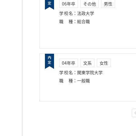
06年卒
その他
男性
学校名
：
法政大学
職種
：
総合職
04年卒
文系
女性
学校名
：
関東学院大学
職種
：
一般職