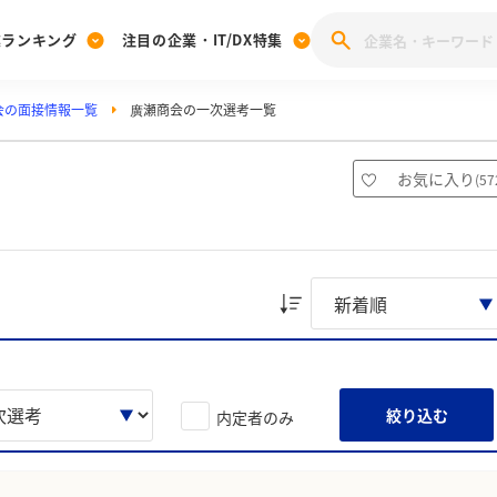
業ランキング
注目の企業・IT/DX特集
会の面接情報一覧
廣瀬商会の一次選考一覧
注目の企業特集
みんなのIT業界新卒就職人気企業ランキング
みんな
[27卒] 本選考体験記投稿キャンペーン
28卒 注目企業特集
27卒 注目企業特集
みんなのDX企業就職ブランド調査
お気に入り
(
57
注目のIT・DX企業特集
28卒 IT・DX企業特集
27卒 IT・DX企業特集
28卒
みんなのIT業界新卒就職人気企業ランキング
みんな
企業研究
絞り込む
内定者のみ