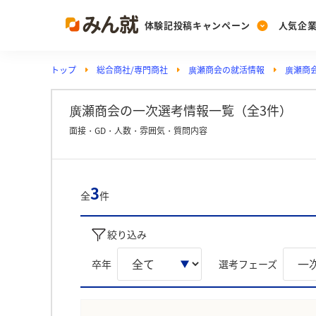
体験記投稿キャンペーン
人気企
トップ
総合商社/専門商社
廣瀬商会の就活情報
廣瀬商
Post
Ranking
PickUp
投稿する
ランキングを見る
注目の企業特集
廣瀬商会の一次選考情報一覧（全3件）
面接・GD・人数・雰囲気・質問内容
Vote
投票する
3
全
件
動画で知ろう！業界・
絞り込み
卒年
選考フェーズ