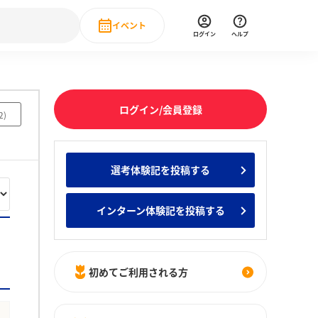
イベント
ログイン
ヘルプ
Event
の新卒就職人気企業ランキング
みんなのインターン人気企業ランキン
直近のイベント一覧
ログイン/会員登録
2
)
もっと見る
 IT・DX現場社員インタビュー
選考体験記を投稿する
の新卒就職人気企業ランキング
みんなのインターン人気企業ランキン
インターン体験記を投稿する
初めてご利用される方