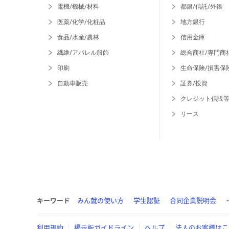
電機/機械/材料
都銀/信託/外銀
医薬/化学/化粧品
地方銀行
食品/水産/農林
信用金庫
繊維/アパレル服飾
総合商社/専門商
印刷
生命保険/損害保
自動車販売
証券/投資
クレジット信販
リース
キーワード
みん就の使い方
学生認証
合同企業説明会
利用規約
掲示板ガイドライン
ヘルプ
法人のお客様はこ