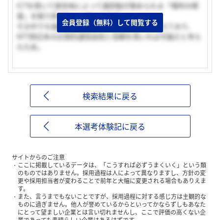
ICTを用いて居住地によって選択肢が狭められる「場所の障
害」を取り除きたいと考えたため。
会員登録（無料）して閲覧する
その中でも後継者問題について解決したいと考えており、
NTT西日本の圧倒的通信技術と信頼を用いれば可能だと考え
たため。
検索結果に戻る
本選考体験記に戻る
サイトからのご注意
ここに掲載しているデータは、「こうすれば必ずうまくいく」という類
のものではありません。採用過程は人によって異なりますし、方針の変
更や採用担当者が変わることで前年と大幅に変更される場合もありえま
す。
また、言うまでもないことですが、採用過程に対する感じ方は主観的な
ものに過ぎません。他人が誉めているからといってかならずしもあなた
にとって望ましい企業とは言い切れませんし、ここで評価の高くない企