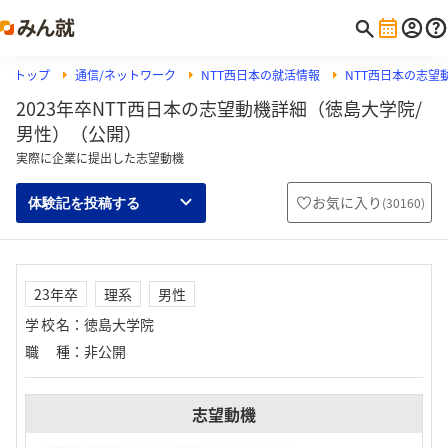
トップ
通信/ネットワーク
NTT西日本の就活情報
NTT西日本の志望
2023年卒NTT西日本の志望動機詳細（徳島大学院/
男性）（公開）
実際に企業に提出した志望動機
お気に入り
(
30160
)
体験記を投稿する
23年卒
理系
男性
学校名
：
徳島大学院
職種
：
非公開
志望動機