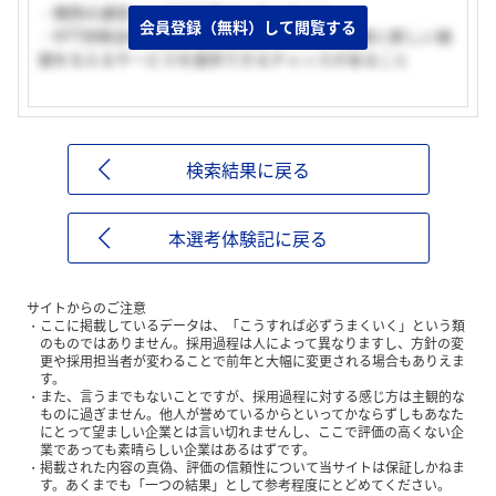
・関西の通信インフラを独占していること
会員登録（無料）して閲覧する
・NTT持株会社の豊富な研究資産を使って、顧客に新しい価
値を与えるサービスを提供できるチャンスがあること
検索結果に戻る
本選考体験記に戻る
サイトからのご注意
ここに掲載しているデータは、「こうすれば必ずうまくいく」という類
のものではありません。採用過程は人によって異なりますし、方針の変
更や採用担当者が変わることで前年と大幅に変更される場合もありえま
す。
また、言うまでもないことですが、採用過程に対する感じ方は主観的な
ものに過ぎません。他人が誉めているからといってかならずしもあなた
にとって望ましい企業とは言い切れませんし、ここで評価の高くない企
業であっても素晴らしい企業はあるはずです。
掲載された内容の真偽、評価の信頼性について当サイトは保証しかねま
す。あくまでも「一つの結果」として参考程度にとどめてください。