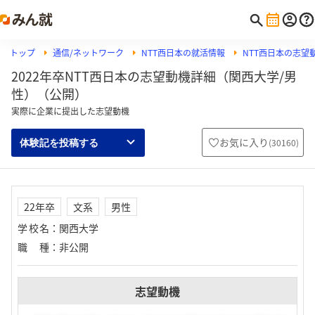
トップ
通信/ネットワーク
NTT西日本の就活情報
NTT西日本の志望
2022年卒NTT西日本の志望動機詳細（関西大学/男
性）（公開）
実際に企業に提出した志望動機
お気に入り
(
30160
)
体験記を投稿する
22年卒
文系
男性
学校名
：
関西大学
職種
：
非公開
志望動機