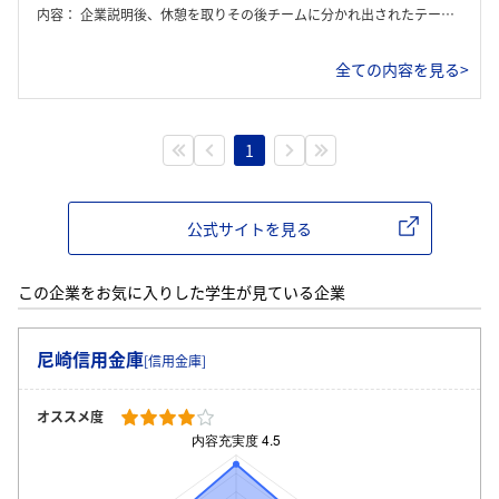
内容：
企業説明後、休憩を取りその後チームに分かれ出されたテーマについて話し合う。(お客様から住宅ローンの申し込みがあった際、どのような情報が知りたいかについて)代表者を決め発表をし、各自フィードバックがあった。逆質問の時間もあり、終了という流れ。
全ての内容を見る>
1
公式サイトを見る
この企業をお気に入りした学生が見ている企業
尼崎信用金庫
[信用金庫]
オススメ度