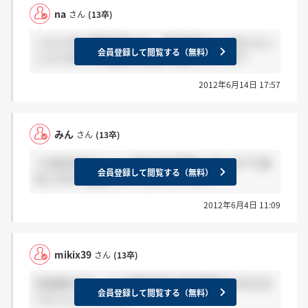
na
さん
(13卒)
こんにちは 施設見学され、掲示板見ている方いらっ
会員登録して閲覧する（無料）
しゃいましたら感想をお聞かせ願いたいです！
2012年6月14日 17:57
みん
さん
(13卒)
＞mikix39さんへ 一ヶ所ですが予約しました(^^) 他
会員登録して閲覧する（無料）
はこれから電話しようと思っています！
2012年6月4日 11:09
mikix39
さん
(13卒)
内定者の方で、もう施設見学の予約電話をされた方
会員登録して閲覧する（無料）
いらっしゃいますか？