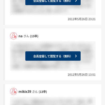
良い会社はあるかもしれませんが、私が受けた中で
会員登録して閲覧する（無料）
は良い方だと感じました！ naさんが仕事選びに何
を重視するかによると思います(^^)
2012年5月26日 23:21
na
さん
(13卒)
＞mikix39さんへ お返事ありがとうございます(;o;)
私は福祉系の学部ではなくこの業界に対する知識も
ないのですが…賛育会さんは待遇の面で良い方なの
会員登録して閲覧する（無料）
でしょうか?お仕事にすごく魅力を感じるのですが
正直この業界の待遇面は不安でして(・・;)
2012年5月26日 13:51
mikix39
さん
(13卒)
＞naさんへ 合格おめでとうございます！ 私は、賛