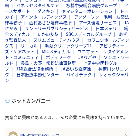
館
ベネッセスタイルケア
板橋中央総合病院グループ
ア
ースサポート
ダスキン
ヤマシタコーポレーション
トー
カイ
アインホールディングス
アンダーソン・毛利・友常法
律事務所
西村あさひ法律事務所
アース環境サービス
JA
さがみ
サントリーパブリシティサービス
日本ステリ
総
合メディカル
たかの友梨
SBCメディカルグループ
あず
さ監査法人
スリムビューティハウス
カワニシホールディン
グス
リニカル
毛髪クリニックリーブ21
アビリティー
ズ・ケアネット
MICメディカル
ユニマット リタイアメン
ト・コミュニティ
ボディワーク
JAなごや
ソシエ・ワー
ルド
長島・大野・常松法律事務所
上尾中央医科グルー
プ
TMI総合法律事務所
JAあいち経済連
神奈川クリニッ
ク
日本医療事務センター
バイオテック
レオックジャパ
ン
ホットカンパニー
賛育会に興味がある人は、こんな企業にも興味を持っています。
湖山医療福祉グループ