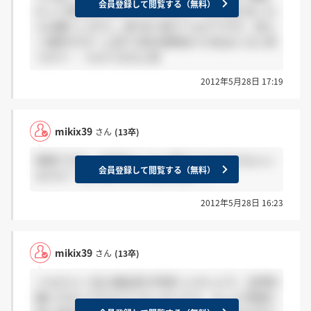
会員登録して閲覧する（無料）
のって頂きありがとうございます！ また何かあった
らお願いします(__)笑 何人受けてるかですが、恐ら
く選考が3ターム目で1回の説明会で15名はいると思
うので……わかりません笑
2012年5月28日 17:19
mikix39
さん
(13卒)
質問ですが、今年何人くらい受けてるか分かる人い
会員登録して閲覧する（無料）
ますか？ だいたいでいいのですが…。
2012年5月28日 16:23
mikix39
さん
(13卒)
＞naさんへ 私も福祉系の学部じゃないんで、全然知
識とかないですよ(^^) もしかしたら、もっと待遇の