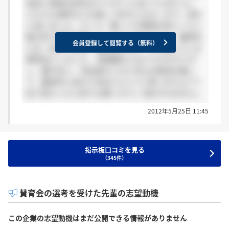
育会と某株式会社の2つでずっと迷ってきました。
どちらも選考などを通して好きになる一方で、余計
に迷いました。そこで、働く人や環境が同じくらい
魅力的で両方で働いていけると思えたので、最終的
会員登録して閲覧する（無料）
には、給与、休日、福利厚生など、より整っている
賛育会にしました。 価値観などは人それぞれです
し、親や友人、内定者の人など沢山の意見を聞い
て、最終的に自分で決めたらいいと思いますよ(^^)
私で良かったら何でも聞くので♪ 長文すみません。
2012年5月25日 11:45
掲示板口コミを見る
（345件）
賛育会の選考を受けた先輩の志望動機
この企業の志望動機はまだ公開できる情報がありません