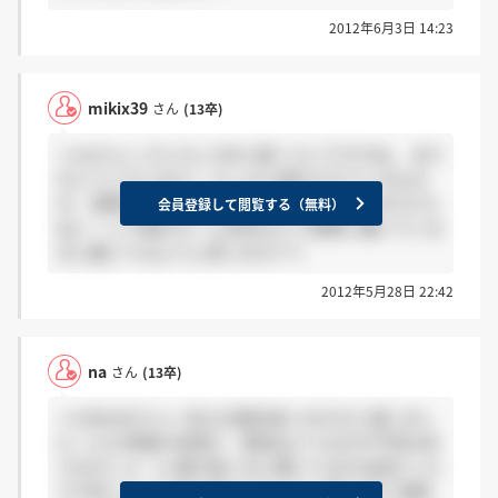
2012年6月3日 14:23
mikix39
さん
(13卒)
＞naさんへ だいたい100人弱くらいですかね。 あり
がとうございます！ たしかに提示されているもの
が、実際の現場で反映されてない事もありますから
会員登録して閲覧する（無料）
ね(ーー;) 今後のホーム見学などで実際に働いている
方に聞いてみようと思います(^^)
2012年5月28日 22:42
na
さん
(13卒)
＞mikix39さんへ 私も比較的良いのかなと感じまし
た！ただ待遇が本物か、昇給はどうなのか不安はあ
ります(;´д｀)人事の若い方に聞いてみれば良かった
です笑 じっくり色々考えてみようと思います 相談