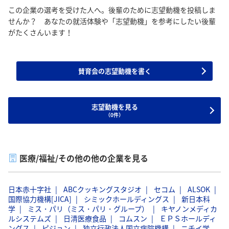
この企業の選考を受けた人へ。後輩のために志望動機を投稿しま
せんか？ あなたの就活体験や「志望動機」を参考にしたい後輩
がたくさんいます！
賛育会の志望動機を書く
志望動機を見る
（0件）
医療/福祉/その他の他の企業を見る
日本赤十字社
ABCクッキングスタジオ
セコム
ALSOK
国際協力機構[JICA]
シミックホールディングス
新日本科
学
ミス・パリ（ミス・パリ・グループ）
キヤノンメディカ
ルシステムズ
日清医療食品
コムスン
ＥＰＳホールディ
ングス
ピジョン
独立行政法人国立病院機構
ニチイ学