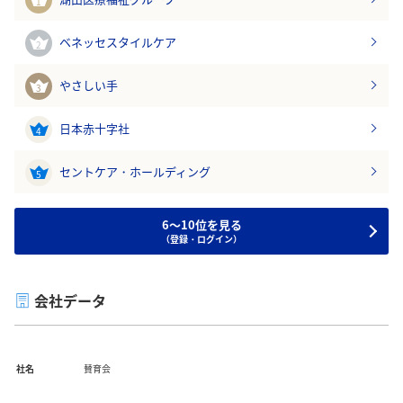
1
ベネッセスタイルケア
2
やさしい手
3
日本赤十字社
4
セントケア・ホールディング
5
6～10位を見る
（登録・ログイン）
会社データ
社名
賛育会