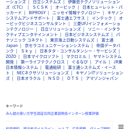
ーションズ
日立システムズ
伊藤忠テクノソリューション
ズ（CTC）
ＳＣＳＫ
オービック
日本ヒューレット・パ
ッカード
BIPROGY
ニッセイ情報テクノロジー
キヤノン
システムアンドサポート
富士通エフサス
インテック
オ
ービックビジネスコンサルタント
三菱UFJインフォメーショ
ンテクノロジー
日立ソリューションズ
ソニー・インタラ
クティブエンタテインメント
日本ビジネスシステムズ
パ
ナソニック コネクト
東京海上日動システムズ
富士通
Japan
京セラコミュニケーションシステム
帝国データバ
ンク
Ｓｋｙ
日本タタ・コンサルタンシー・サービシズ
ZOZO
日本マイクロソフト
マクロミル
ヤマトシステム
開発
第一ライフテクノクロス
ぐるなび
アイル
JR東
日本情報システム
電通総研
富士通システムズ・イース
ト
NECネクサソリューションズ
キヤノンITソリューション
ズ
日本オラクル
ＮＳＤ
ＤＴＳ
アマゾンジャパン
キーワード
みん就の使い方
学生認証
合同企業説明会
インターン
授業評価
利用規約
掲示板ガイドライン
ヘルプ
広告掲載
グループ規約