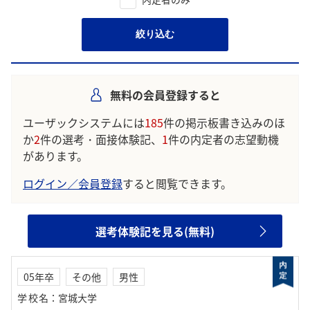
絞り込む
無料の会員登録すると
ユーザックシステムには
185
件の掲示板書き込みのほ
か
2
件の選考・面接体験記、
1
件の内定者の志望動機
があります。
ログイン／会員登録
すると閲覧できます。
選考体験記を見る(無料)
05年卒
その他
男性
学校名
：
宮城大学