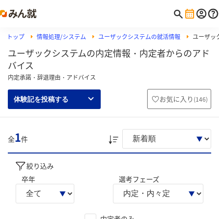
トップ
情報処理/システム
ユーザックシステムの就活情報
ユーザッ
ユーザックシステムの内定情報・内定者からのアド
バイス
内定承諾・辞退理由・アドバイス
お気に入り
(
146
)
体験記を投稿する
1
全
件
絞り込み
卒年
選考フェーズ
内定者のみ