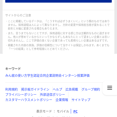
サイトからのご注意
ここに掲載しているデータは、「こうすれば必ずうまくいく」という類のものではあり
ません。採用過程は人によって異なりますし、方針の変更や採用担当者が変わることで
前年と大幅に変更される場合もありえます。
また、言うまでもないことですが、採用過程に対する感じ方は主観的なものに過ぎませ
ん。他人が誉めているからといってかならずしもあなたにとって望ましい企業とは言い
切れませんし、ここで評価の高くない企業であっても素晴らしい企業はあるはずです。
掲載された内容の真偽、評価の信頼性について当サイトは保証しかねます。あくまでも
「一つの結果」として参考程度にとどめてください。
キーワード
みん就の使い方
学生認証
合同企業説明会
インターン
授業評価
利用規約
掲示板ガイドライン
ヘルプ
広告掲載
グループ規約
プライバシーポリシー
外部送信ポリシー
カスタマーハラスメントポリシー
企業情報
サイトマップ
表示モード
モバイル
PC