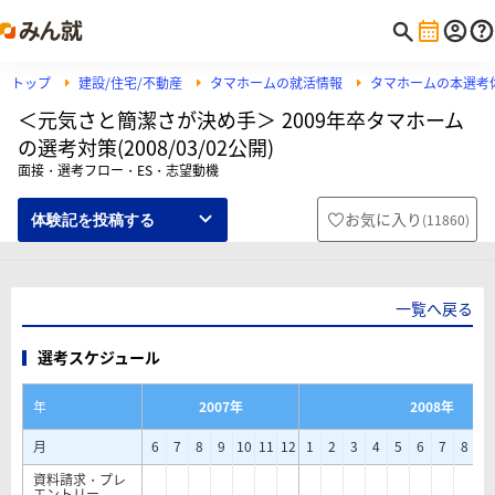
トップ
建設/住宅/不動産
タマホームの就活情報
タマホームの本選考
＜元気さと簡潔さが決め手＞ 2009年卒タマホーム
の選考対策(2008/03/02公開)
面接・選考フロー・ES・志望動機
お気に入り
(
11860
)
体験記を投稿する
一覧へ戻る
選考スケジュール
年
2007年
2008年
月
6
7
8
9
10
11
12
1
2
3
4
5
6
7
8
9
資料請求・プレ
エントリー