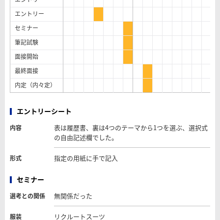
エントリー
セミナー
筆記試験
面接開始
最終面接
内定（内々定）
エントリーシート
表は履歴書、裏は4つのテーマから1つを選ぶ、選択式
内容
の自由記述欄でした。
指定の用紙に手で記入
形式
セミナー
無関係だった
選考との関係
リクルートスーツ
服装