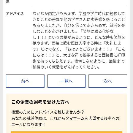
点
なかなか内定がもらえず、学歴や学生時代に経験して
アドバイス
きたことの差異で他の学生さんに劣等感を感じること
もありましたが、自分を信じてあきらめず、就活を楽
しむことを心がけました。『笑顔に勝る化粧な
し！！』という言葉があるように、どんな時も笑顔を
絶やさず、面接に臨む際は入室する時に『失礼しま
す』だけでなく、『おはようございます！！』『こん
にちは！！』と、大きな声で挨拶すると面接官に好印
象を持ってもらえます。後悔しないように、最後まで
納得のいく就活をがんばってください。
前へ
一覧へ
次へ
この企業の選考を受けた方へ
後輩のためにアドバイスを残しませんか？
あなたの就活体験は、これからタマホームを志望する後輩への
エールになります！