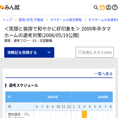
トップ
建設/住宅/不動産
タマホームの就活情報
タマホームの本選考
＜笑顔と挨拶で和やかに好印象を＞ 2009年卒タマ
ホームの選考対策(2008/05/19公開)
面接・選考フロー・ES・志望動機
お気に入り
(
11860
)
体験記を投稿する
一覧へ戻る
選考スケジュール
年
2007年
2008年
月
6
7
8
9
10
11
12
1
2
3
4
5
6
7
8
9
資料請求・プレ
エントリー