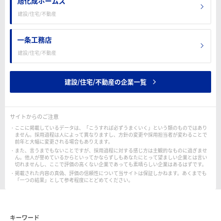
旭化成ホームズ
建設/住宅/不動産
一条工務店
建設/住宅/不動産
建設/住宅/不動産の企業一覧
サイトからのご注意
ここに掲載しているデータは、「こうすれば必ずうまくいく」という類のものではあり
ません。採用過程は人によって異なりますし、方針の変更や採用担当者が変わることで
前年と大幅に変更される場合もありえます。
また、言うまでもないことですが、採用過程に対する感じ方は主観的なものに過ぎませ
ん。他人が誉めているからといってかならずしもあなたにとって望ましい企業とは言い
切れませんし、ここで評価の高くない企業であっても素晴らしい企業はあるはずです。
掲載された内容の真偽、評価の信頼性について当サイトは保証しかねます。あくまでも
「一つの結果」として参考程度にとどめてください。
キーワード