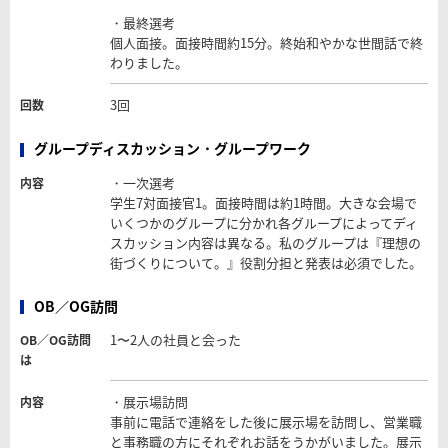
・最終選考
個人面接。面接時間約15分。終始和やかな世間話で終
わりました。
3回
回数
グループディスカッション・グループワーク
・一次選考
内容
学生7対面接官1。面接時間は約1時間。大きな会場で
いくつかのグループに分かれ各グループによってディ
スカッション内容は異なる。私のグループは『理想の
街づくりについて。』役割分担と発表は必須でした。
OB／OG訪問
1〜2人の社員と会った
OB／OG訪問
は
・展示場訪問
内容
事前に電話で連絡をした後に展示場を訪問し、営業職
と事務職の方にそれぞれお話をうかがいました。展示