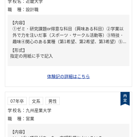
学校名
：
近畿大学
職種
：
設計職
【内容】
①ゼミ・研究課題or得意な科目（興味ある科目）②学業以
外で力を注いだ事（スポーツ・サークル活動等）③特技・
趣味④関心のある業種（第1希望、第2希望、第3希望）⑤...
【形式】
指定の用紙に手で記入
体験記の詳細はこちら
07年卒
文系
男性
学校名
：
九州産業大学
職種
：
営業
【内容】