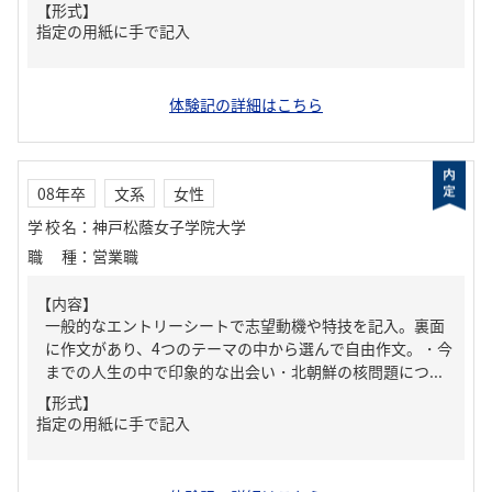
【形式】
指定の用紙に手で記入
体験記の詳細はこちら
08年卒
文系
女性
学校名
：
神戸松蔭女子学院大学
職種
：
営業職
【内容】
一般的なエントリーシートで志望動機や特技を記入。裏面
に作文があり、4つのテーマの中から選んで自由作文。・今
までの人生の中で印象的な出会い・北朝鮮の核問題につ...
【形式】
指定の用紙に手で記入