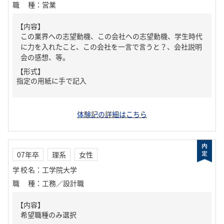
職種
：
営業
【内容】
この業界への志望動機、この会社への志望動機、学生時代
に力を入れたこと、この会社を一言で言うと？、会社説明
会の感想、等。
【形式】
指定の用紙に手で記入
体験記の詳細はこちら
07年卒
理系
女性
学校名
：
工学院大学
職種
：
工務／設計職
【内容】
希望職種のみ選択