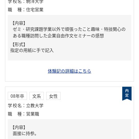
学校名
：
駒澤大学
職種
：
住宅営業
【内容】
ゼミ・研究課題学業以外で頑張ったこと趣味・特技関心の
ある職種訪問した企業自由作文セミナーの感想
【形式】
指定の用紙に手で記入
体験記の詳細はこちら
08年卒
文系
女性
学校名
：
立教大学
職種
：
営業職
【内容】
面接に持参。