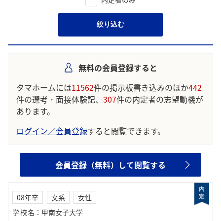
絞り込む
無料の会員登録すると
タマホームには
11562
件の掲示板書き込みのほか
442
件の選考・面接体験記、
307
件の内定者の志望動機が
あります。
ログイン／会員登録
すると閲覧できます。
会員登録（無料）して閲覧する
08年卒
文系
女性
学校名
：
甲南女子大学