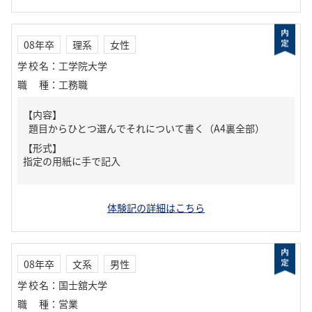
08年卒
理系
女性
学校名
：
工学院大学
職種
：
工務職
【内容】
題目からひとつ選んでそれについて書く（A4裏全部）
【形式】
指定の用紙に手で記入
体験記の詳細はこちら
08年卒
文系
男性
学校名
：
国士舘大学
職種
：
営業