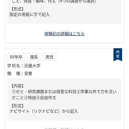
こと、特技・趣味、作文（4つの課題から選択）
【形式】
指定の用紙に手で記入
体験記の詳細はこちら
08年卒
理系
男性
学校名
：
近畿大学
職種
：
営業
【内容】
①ゼミ・研究課題または得意な科目②学業以外で力を注い
だこと③特技④自由作文
【形式】
ナビサイト（リクナビなど）から記入