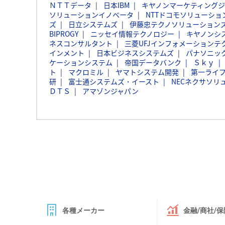
ＮＴＴデータ
日本IBM
キヤノンマーケティング
ソリューションイノベータ
NTTドコモソリューショ
ズ
日立システムズ
伊藤忠テクノソリューションズ
BIPROGY
ニッセイ情報テクノロジー
キヤノンシ
ネスコンサルタント
三菱UFJインフォメーションテ
インメント
日本ビジネスシステムズ
パナソニッ
ケーションシステム
帝国データバンク
Ｓｋｙ
ト
マクロミル
ヤマトシステム開発
第一ライ
研
富士通システムズ・イースト
NECネクサソリ
ＤＴＳ
アマゾンジャパン
各種メーカー
金融/商社/保