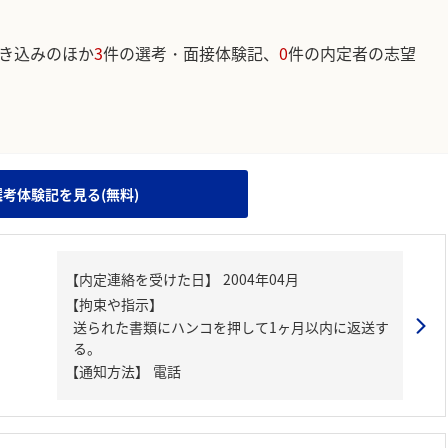
き込みのほか
3
件の選考・面接体験記、
0
件の内定者の志望
。
選考体験記を見る(無料)
【内定連絡を受けた日】
2004年04月
【拘束や指示】
送られた書類にハンコを押して1ヶ月以内に返送す
る。
【通知方法】
電話