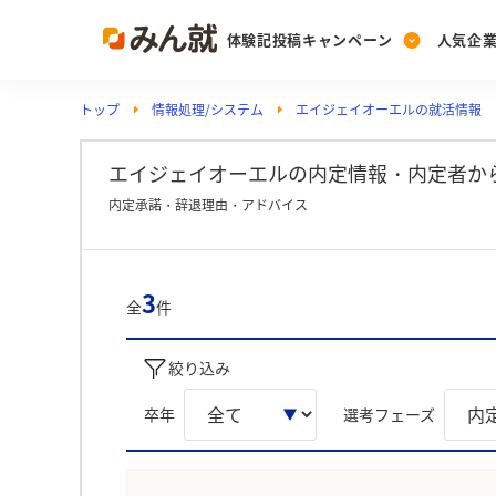
体験記投稿キャンペーン
人気企
トップ
情報処理/システム
エイジェイオーエルの就活情報
Post
Ranking
PickUp
投稿する
ランキングを見る
注目の企業特集
エイジェイオーエルの内定情報・内定者か
内定承諾・辞退理由・アドバイス
Vote
投票する
3
全
件
動画で知ろう！業界・
絞り込み
卒年
選考フェーズ