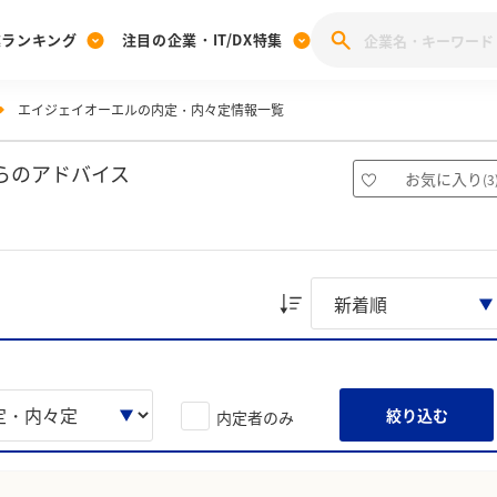
業ランキング
注目の企業・IT/DX特集
エイジェイオーエルの内定・内々定情報一覧
注目の企業特集
みんなのIT業界新卒就職人気企業ランキング
みんな
[27卒] 本選考体験記投稿キャンペーン
28卒 注目企業特集
27卒 注目企業特集
みんなのDX企業就職ブランド調査
らのアドバイス
お気に入り
(
3
注目のIT・DX企業特集
28卒 IT・DX企業特集
27卒 IT・DX企業特集
28卒
みんなのIT業界新卒就職人気企業ランキング
みんな
企業研究
絞り込む
内定者のみ