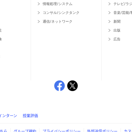
情報処理/システム
テレビ/ラ
コンサル/シンクタンク
音楽/芸能/
通信/ネットワーク
新聞
社
出版
険
広告
等
インターン
授業評価
ちら
グループ規約
プライバシーポリシー
外部送信ポリシー
カス