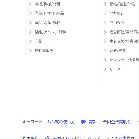
電機/機械/材料
都銀/信託/外銀
医薬/化学/化粧品
地方銀行
食品/水産/農林
信用金庫
繊維/アパレル服飾
総合商社/専門商
印刷
生命保険/損害保
自動車販売
証券/投資
クレジット信販
リース
キーワード
みん就の使い方
学生認証
合同企業説明会
利用規約
掲示板ガイドライン
ヘルプ
法人のお客様はこ