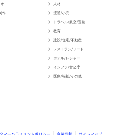
ジオ
人材
制作
流通/小売
トラベル/航空/運輸
教育
建設/住宅/不動産
レストラン/フード
ホテル/レジャー
インフラ/官公庁
医療/福祉/その他
タマーハラスメントポリシー
企業情報
サイトマップ