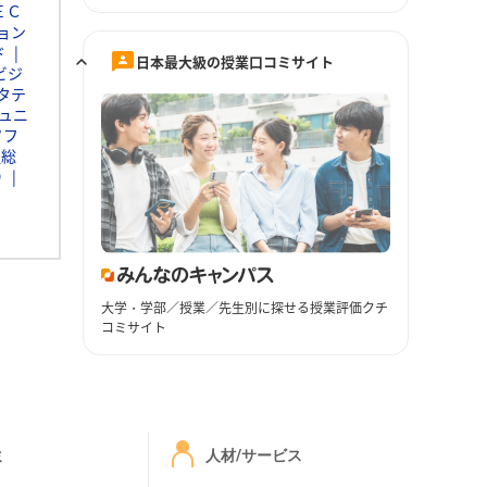
ＥＣ
ョン
ド
日本最大級の授業口コミサイト
ビジ
タテ
ュニ
ソフ
通総
Ｄ
大学・学部／授業／先生別に探せる授業評価クチ
コミサイト
ミ
人材/サービス