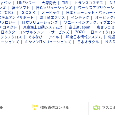
ジャパン
LINEヤフー
大塚商会
TISI
トランスコスモス
Ｎ
ンズ
富士ソフト
日鉄ソリューションズ
ワークスアプリケーシ
（CTC）
ＳＣＳＫ
オービック
日本ヒューレット・パッカー
ステムアンドサポート
富士通エフサス
インテック
オービック
クノロジー
日立ソリューションズ
ソニー・インタラクティブエン
ク コネクト
東京海上日動システムズ
富士通Japan
京セラコミ
日本タタ・コンサルタンシー・サービシズ
ZOZO
日本マイクロ
フテクノクロス
ぐるなび
アイル
JR東日本情報システム
電
ューションズ
キヤノンITソリューションズ
日本オラクル
ＮＳ
険
情報通信コンサル
マスコ