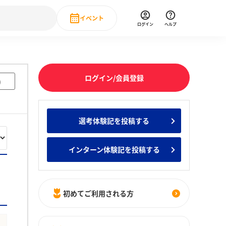
イベント
ログイン
ヘルプ
Event
の新卒就職人気企業ランキング
みんなのインターン人気企業ランキン
直近のイベント一覧
ログイン/会員登録
)
もっと見る
 IT・DX現場社員インタビュー
選考体験記を投稿する
の新卒就職人気企業ランキング
みんなのインターン人気企業ランキン
インターン体験記を投稿する
初めてご利用される方