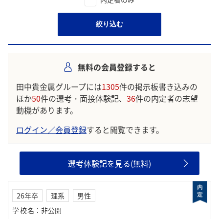
絞り込む
無料の会員登録すると
田中貴金属グループには
1305
件の掲示板書き込みの
ほか
50
件の選考・面接体験記、
36
件の内定者の志望
動機があります。
ログイン／会員登録
すると閲覧できます。
選考体験記を見る(無料)
26年卒
理系
男性
学校名
：
非公開