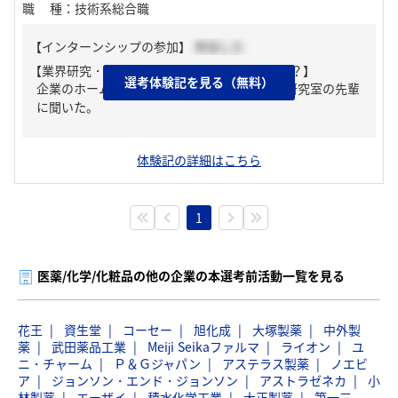
職種
：
技術系総合職
【インターンシップの参加】
参加した
【業界研究・企業研究はどんな風にしましたか？】
選考体験記を見る（無料）
企業のホームページと同じ業界内に就職する研究室の先輩
に聞いた。
体験記の詳細はこちら
1
医薬/化学/化粧品の他の企業の本選考前活動一覧を見る
花王
資生堂
コーセー
旭化成
大塚製薬
中外製
薬
武田薬品工業
Meiji Seikaファルマ
ライオン
ユ
ニ・チャーム
Ｐ＆Ｇジャパン
アステラス製薬
ノエビ
ア
ジョンソン・エンド・ジョンソン
アストラゼネカ
小
林製薬
エーザイ
積水化学工業
大正製薬
第一三