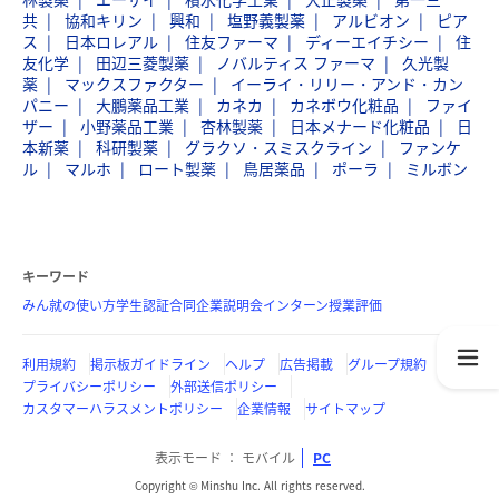
共
協和キリン
興和
塩野義製薬
アルビオン
ピア
ス
日本ロレアル
住友ファーマ
ディーエイチシー
住
友化学
田辺三菱製薬
ノバルティス ファーマ
久光製
薬
マックスファクター
イーライ・リリー・アンド・カン
パニー
大鵬薬品工業
カネカ
カネボウ化粧品
ファイ
ザー
小野薬品工業
杏林製薬
日本メナード化粧品
日
本新薬
科研製薬
グラクソ・スミスクライン
ファンケ
ル
マルホ
ロート製薬
鳥居薬品
ポーラ
ミルボン
キーワード
みん就の使い方
学生認証
合同企業説明会
インターン
授業評価
利用規約
掲示板ガイドライン
ヘルプ
広告掲載
グループ規約
プライバシーポリシー
外部送信ポリシー
カスタマーハラスメントポリシー
企業情報
サイトマップ
表示モード
モバイル
PC
Copyright © Minshu Inc. All rights reserved.