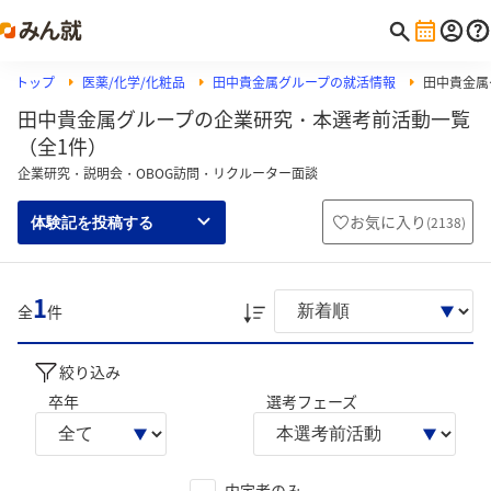
トップ
医薬/化学/化粧品
田中貴金属グループの就活情報
田中貴金属
田中貴金属グループの企業研究・本選考前活動一覧
（全1件）
企業研究・説明会・OBOG訪問・リクルーター面談
お気に入り
(
2138
)
体験記を投稿する
1
全
件
絞り込み
卒年
選考フェーズ
内定者のみ