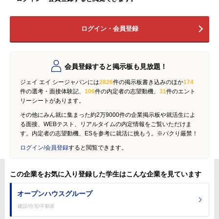
ログイン・会員登録
会員登録すると掲示板も見放題！
ジェイ エイ シージャパンには
2826
件の掲示板書き込みのほか
174
件の選考・面接体験記、
106
件の内定者の志望動機、
31
件のエント
リーシートがあります。
その他にみん就に集まった約2万9000件の企業掲示板や就活生によ
る面接、WEBテスト、リアルタイムの内定情報をご覧いただけま
す。内定者の志望動機、ESを参考に就活に挑もう。※パクり厳禁！
ログイン/会員登録
すると閲覧できます。
この企業をお気に入り登録した学生はこんな企業を見ています
オープンハウスグループ
建設/住宅/不動産