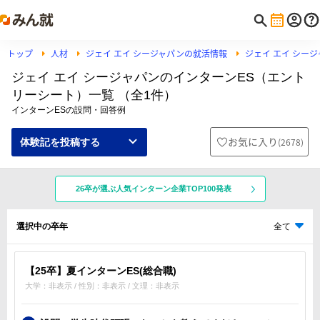
トップ
人材
ジェイ エイ シージャパンの就活情報
ジェイ エイ シー
ジェイ エイ シージャパンのインターンES（エント
リーシート）一覧 （全1件）
インターンESの設問・回答例
お気に入り
(
2678
)
体験記を投稿する
26卒が選ぶ人気インターン企業TOP100発表
選択中の卒年
全て
【25卒】夏インターンES(総合職)
大学：非表示 / 性別：非表示 / 文理：非表示