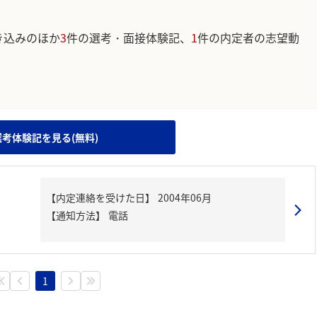
き込みのほか
3
件の選考・面接体験記、
1
件の内定者の志望動
。
選考体験記を見る(無料)
【内定連絡を受けた日】
2004年06月
【通知方法】
電話
1