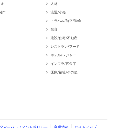
ジオ
人材
制作
流通/小売
トラベル/航空/運輸
教育
建設/住宅/不動産
レストラン/フード
ホテル/レジャー
インフラ/官公庁
医療/福祉/その他
タマーハラスメントポリシー
企業情報
サイトマップ