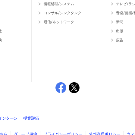
情報処理/システム
テレビ/ラ
コンサル/シンクタンク
音楽/芸能/
通信/ネットワーク
新聞
社
出版
険
広告
等
インターン
授業評価
ちら
グループ規約
プライバシーポリシー
外部送信ポリシー
カス