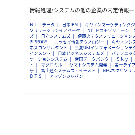
情報処理/システムの他の企業の内定情報一
ＮＴＴデータ
日本IBM
キヤノンマーケティング
ソリューションイノベータ
NTTドコモソリューショ
ズ
日立システムズ
伊藤忠テクノソリューションズ
BIPROGY
ニッセイ情報テクノロジー
キヤノンシ
ネスコンサルタント
三菱UFJインフォメーションテ
インメント
日本ビジネスシステムズ
パナソニッ
ケーションシステム
帝国データバンク
Ｓｋｙ
ト
マクロミル
ヤマトシステム開発
第一ライ
研
富士通システムズ・イースト
NECネクサソリ
ＤＴＳ
アマゾンジャパン