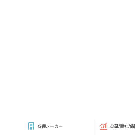
各種メーカー
金融/商社/保