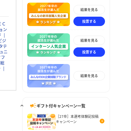
結果を見る
投票する
ＥＣ
ョン
ド
ビジ
結果を見る
タテ
ュニ
投票する
ソフ
通総
Ｄ
結果を見る
ギフト付キャンペーン一覧
［27卒］本選考体験記投稿
キャンペーン