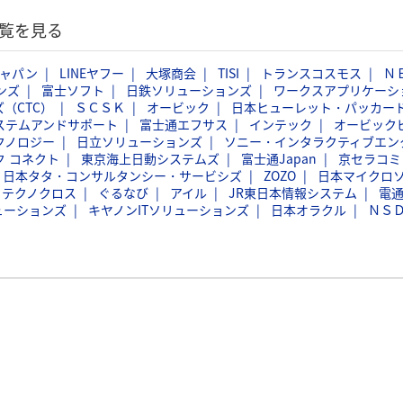
覧を見る
ジャパン
LINEヤフー
大塚商会
TISI
トランスコスモス
Ｎ
ンズ
富士ソフト
日鉄ソリューションズ
ワークスアプリケーシ
（CTC）
ＳＣＳＫ
オービック
日本ヒューレット・パッカー
ステムアンドサポート
富士通エフサス
インテック
オービック
クノロジー
日立ソリューションズ
ソニー・インタラクティブエン
ク コネクト
東京海上日動システムズ
富士通Japan
京セラコミ
日本タタ・コンサルタンシー・サービシズ
ZOZO
日本マイクロ
フテクノクロス
ぐるなび
アイル
JR東日本情報システム
電
ューションズ
キヤノンITソリューションズ
日本オラクル
ＮＳ