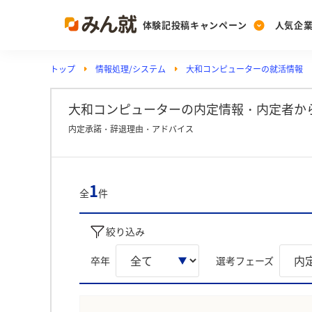
体験記投稿キャンペーン
人気企
トップ
情報処理/システム
大和コンピューターの就活情報
Post
Ranking
PickUp
投稿する
ランキングを見る
注目の企業特集
大和コンピューターの内定情報・内定者か
内定承諾・辞退理由・アドバイス
Vote
投票する
1
全
件
動画で知ろう！業界・
絞り込み
卒年
選考フェーズ