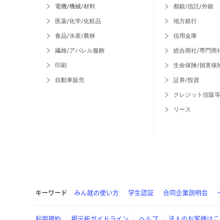
電機/機械/材料
都銀/信託/外銀
医薬/化学/化粧品
地方銀行
食品/水産/農林
信用金庫
繊維/アパレル服飾
総合商社/専門商
印刷
生命保険/損害保
自動車販売
証券/投資
クレジット信販
リース
キーワード
みん就の使い方
学生認証
合同企業説明会
利用規約
掲示板ガイドライン
ヘルプ
法人のお客様はこ