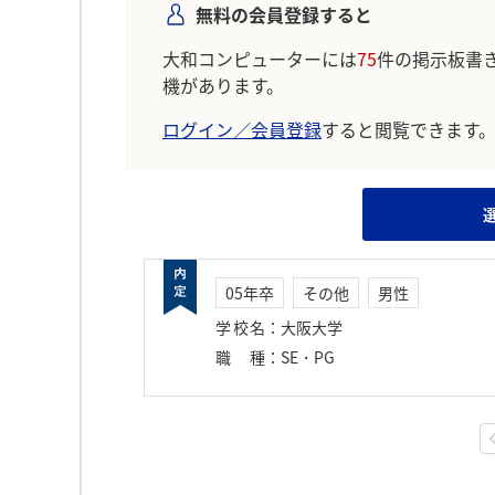
無料の会員登録すると
大和コンピューターには
75
件の掲示板書
機があります。
ログイン／会員登録
すると閲覧できます
05年卒
その他
男性
学校名
：
大阪大学
職種
：
SE・PG