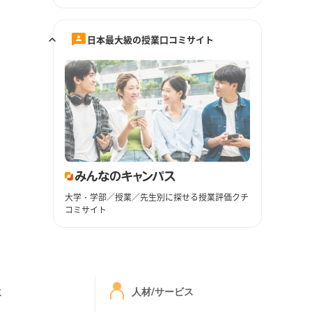
日本最大級の授業口コミサイト
大学・学部／授業／先生別に探せる授業評価クチ
コミサイト
ミ
人材/サービス