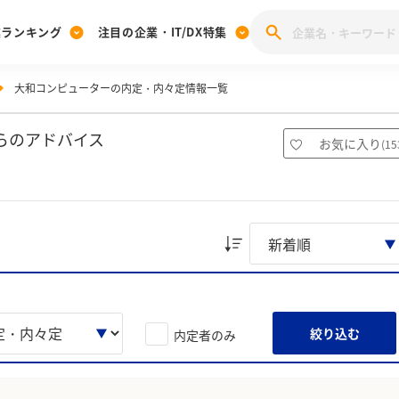
業ランキング
注目の企業・IT/DX特集
大和コンピューターの内定・内々定情報一覧
注目の企業特集
みんなのIT業界新卒就職人気企業ランキング
みんな
[27卒] 本選考体験記投稿キャンペーン
28卒 注目企業特集
27卒 注目企業特集
みんなのDX企業就職ブランド調査
らのアドバイス
お気に入り
(
15
注目のIT・DX企業特集
28卒 IT・DX企業特集
27卒 IT・DX企業特集
28卒
みんなのIT業界新卒就職人気企業ランキング
みんな
企業研究
絞り込む
内定者のみ