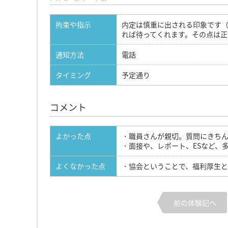
拘束や指示
内定は慎重に出される印象です
れば待ってくれます。その点は正
通知方法
電話
タイミング
予定通り
コメント
よかった点
・職員さんが親切。質問にきち
・面接や、レポート、ESなど、
よくなかった点
・協会ということで、福利厚生
前の体験記へ