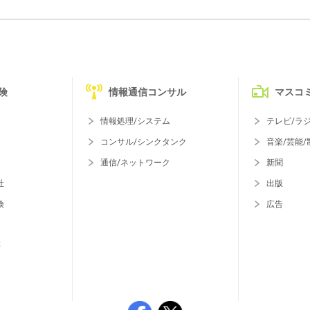
険
情報通信コンサル
マスコ
情報処理/システム
テレビ/ラ
コンサル/シンクタンク
音楽/芸能/
通信/ネットワーク
新聞
社
出版
険
広告
等