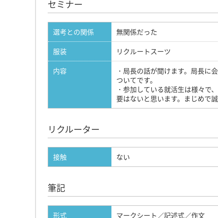
セミナー
選考との関係
無関係だった
服装
リクルートスーツ
内容
・局長の話が聞けます。局長に
ついてです。
・参加している就活生は様々で
要はないと思います。まじめで
リクルーター
接触
ない
筆記
形式
マークシート／記述式／作文