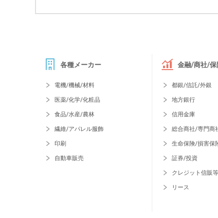
各種メーカー
金融/商社/保
電機/機械/材料
都銀/信託/外銀
医薬/化学/化粧品
地方銀行
食品/水産/農林
信用金庫
繊維/アパレル服飾
総合商社/専門商
印刷
生命保険/損害保
自動車販売
証券/投資
クレジット信販
リース