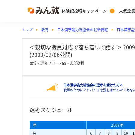
体験記投稿キャンペーン
人気企
トップ
教育
日本漢字能力瑚協会の就活情報
日本漢字能
Post
Ranking
PickUp
投稿する
ランキングを見る
注目の企業特集
＜親切な職員対応で落ち着いて話す＞ 20
(2009/02/06公開)
面接・選考フロー・ES・志望動機
Vote
投票する
日本漢字能力瑚協会の選考を受けた方へ
動画で知ろう！業界・
後輩のためにアドバイスを残しませんか？あな
選考スケジュール
年
2007年
月
6
7
8
9
10
1