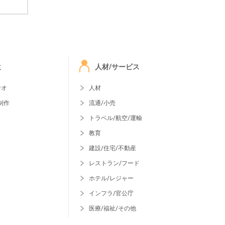
ミ
人材/サービス
ジオ
人材
制作
流通/小売
トラベル/航空/運輸
教育
建設/住宅/不動産
レストラン/フード
ホテル/レジャー
インフラ/官公庁
医療/福祉/その他