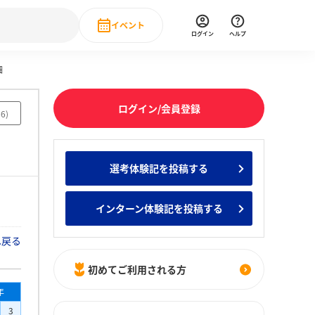
イベント
ログイン
ヘルプ
細
Event
の新卒就職人気企業ランキング
みんなのインターン人気企業ランキン
直近のイベント一覧
ログイン/会員登録
66
)
もっと見る
 IT・DX現場社員インタビュー
選考体験記を投稿する
の新卒就職人気企業ランキング
みんなのインターン人気企業ランキン
インターン体験記を投稿する
へ戻る
初めてご利用される方
年
3