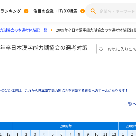
業ランキング
注目の企業・IT/DX特集
力瑚協会の本選考体験記一覧
2009年卒日本漢字能力瑚協会の本選考体験記詳
注目の企業特集
みんなのIT業界新卒就職人気企業ランキング
みんな
[27卒] 本選考体験記投稿キャンペーン
28卒 注目企業特集
27卒 注目企業特集
みんなのDX企業就職ブランド調査
09年卒日本漢字能力瑚協会の選考対策
お気に入り
(
17
注目のIT・DX企業特集
28卒 IT・DX企業特集
27卒 IT・DX企業特集
28卒
みんなのIT業界新卒就職人気企業ランキング
みんな
企業研究
たの就活体験は、これから日本漢字能力瑚協会を志望する後輩へのエールになります！
一覧
2008年
2009
1
12
1
2
3
4
5
6
7
8
9
10
11
12
1
2