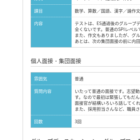
課目
数学、算数／国語、漢字／論作
内容
テストは、ES通過後のグループ
全くないです。普通のSPIレベル
また、作文もありましたが、グル
あとは、次の集団面接の前に内
個人面接・集団面接
雰囲気
普通
質問内容
いたって普通の面接です。志望動
す。なので最初は緊張してもだん
面接官が結構いろいろ話してく
また、採用担当さんなど、職員さ
回数
3回