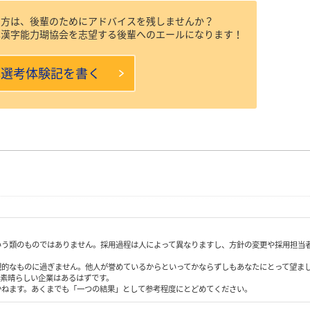
た方は、後輩のためにアドバイスを残しませんか？
本漢字能力瑚協会を志望する後輩へのエールになります！
本選考体験記を書く
いう類のものではありません。採用過程は人によって異なりますし、方針の変更や採用担当
観的なものに過ぎません。他人が誉めているからといってかならずしもあなたにとって望ま
も素晴らしい企業はあるはずです。
かねます。あくまでも「一つの結果」として参考程度にとどめてください。