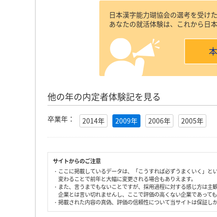
日本漢字能力瑚協会の選考を受け
あなたの就活体験は、これから日
他の年の内定者体験記を見る
卒業年：
2014年
2009年
2006年
2005年
サイトからのご注意
・ここに掲載しているデータは、「こうすれば必ずうまくいく」と
変わることで前年と大幅に変更される場合もありえます。
・また、言うまでもないことですが、採用過程に対する感じ方は主
企業とは言い切れませんし、ここで評価の高くない企業であって
・掲載された内容の真偽、評価の信頼性について当サイトは保証し