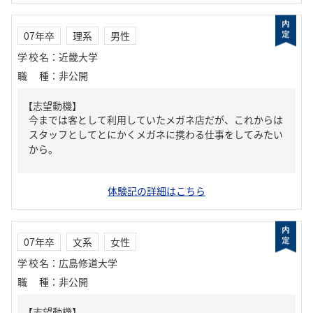
07年卒
理系
男性
学校名
：
近畿大学
職種
：
非公開
【志望動機】
今までは客として利用していたメガネ店だが、これからは
スタッフとしてとにかくメガネに携わる仕事をしてみたい
から。
体験記の詳細はこちら
07年卒
文系
女性
学校名
：
広島修道大学
職種
：
非公開
【志望動機】