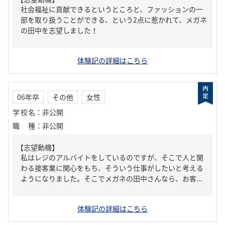
社会福祉に貢献できるというところと、ファッションの一
部を取り扱うことができる、という2点に惹かれて、メガネ
の田中を志望しました！
体験記の詳細はこちら
06年卒
その他
女性
学校名
：
非公開
職種
：
非公開
【志望動機】
私はレジのアルバイトをしているのですが、そこで人と関
わる接客業に関心をもち、そういう仕事がしたいと考える
ようになりました。そこでメガネの田中さんなら、お客...
体験記の詳細はこちら