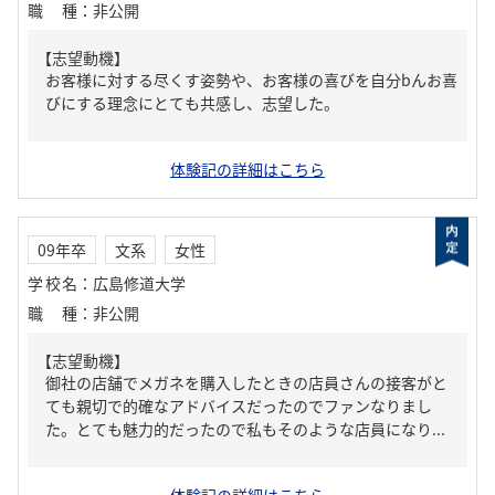
職種
：
非公開
【志望動機】
お客様に対する尽くす姿勢や、お客様の喜びを自分bんお喜
びにする理念にとても共感し、志望した。
体験記の詳細はこちら
09年卒
文系
女性
学校名
：
広島修道大学
職種
：
非公開
【志望動機】
御社の店舗でメガネを購入したときの店員さんの接客がと
ても親切で的確なアドバイスだったのでファンなりまし
た。とても魅力的だったので私もそのような店員になり...