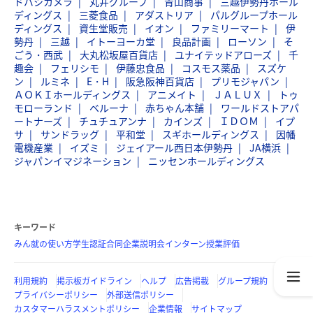
ドバシカメラ
丸井グループ
青山商事
三越伊勢丹ホール
ディングス
三菱食品
アダストリア
パルグループホール
ディングス
資生堂販売
イオン
ファミリーマート
伊
勢丹
三越
イトーヨーカ堂
良品計画
ローソン
そ
ごう・西武
大丸松坂屋百貨店
ユナイテッドアローズ
千
趣会
フェリシモ
伊藤忠食品
コスモス薬品
スズケ
ン
ルミネ
E・H
阪急阪神百貨店
プリモジャパン
ＡＯＫＩホールディングス
アニメイト
ＪＡＬＵＸ
トゥ
モローランド
ベルーナ
赤ちゃん本舗
ワールドストアパ
ートナーズ
チュチュアンナ
カインズ
ＩＤＯＭ
イプ
サ
サンドラッグ
平和堂
スギホールディングス
因幡
電機産業
イズミ
ジェイアール西日本伊勢丹
JA横浜
ジャパンイマジネーション
ニッセンホールディングス
キーワード
みん就の使い方
学生認証
合同企業説明会
インターン
授業評価
利用規約
掲示板ガイドライン
ヘルプ
広告掲載
グループ規約
プライバシーポリシー
外部送信ポリシー
カスタマーハラスメントポリシー
企業情報
サイトマップ