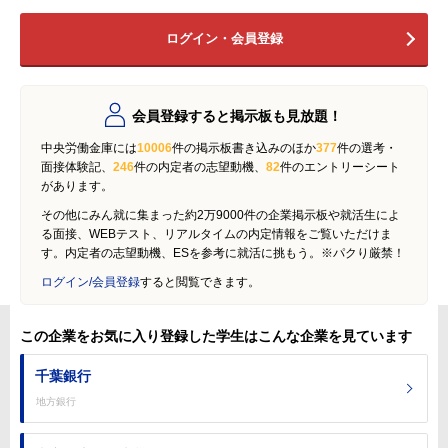
ログイン・会員登録
会員登録すると掲示板も見放題！
中央労働金庫には
10006
件の掲示板書き込みのほか
377
件の選考・
面接体験記、
246
件の内定者の志望動機、
82
件のエントリーシート
があります。
その他にみん就に集まった約2万9000件の企業掲示板や就活生によ
る面接、WEBテスト、リアルタイムの内定情報をご覧いただけま
す。内定者の志望動機、ESを参考に就活に挑もう。※パクり厳禁！
ログイン/会員登録
すると閲覧できます。
この企業をお気に入り登録した学生はこんな企業を見ています
千葉銀行
地方銀行