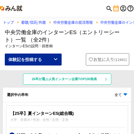
トップ
都銀/信託/外銀
中央労働金庫の就活情報
中央労働金庫のイン
中央労働金庫のインターンES（エントリーシー
ト）一覧 （全2件）
インターンESの設問・回答例
お気に入り
(
12441
)
体験記を投稿する
26卒が選ぶ人気インターン企業TOP100発表
選択中の卒年
全て
【25卒】夏インターンES(総合職)
大学：非表示 / 性別：女性 / 文理：文系