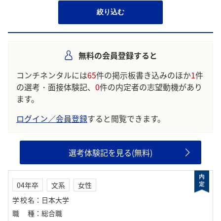
絞り込む
無料の会員登録すると
コンチネンタルには
65
件の掲示板書き込みのほか
1
件
の選考・面接体験記、
0
件の内定者の志望動機があり
ます。
ログイン／会員登録
すると閲覧できます。
選考体験記を見る(無料)
04年卒
文系
女性
学校名
：
日本大学
職種
：
総合職