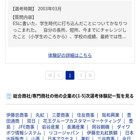
【質問内容】
ESに書いた、学生時代に打ち込んだことについてかなりつ
っこまれた。 自分の長所、短所、今までにチャレンジし
たこと（小学生のころから）、学校の成績、最終では性...
体験記の詳細はこちら
1
総合商社/専門商社の他の企業の[1-5]次選考体験記一覧を見る
伊藤忠商事
丸紅
三菱商事
住友商事
阪和興業
豊
田通商
双日
花王グループカスタマーマーケティング
豊
島
JFE商事
岩谷産業
長瀬産業
岡谷鋼機
ダイワ
ボウ情報システム
リコージャパン
伊藤忠丸紅鉄鋼
日本
出版販売
山善
日本アクセス
兼松
三谷商事
全日