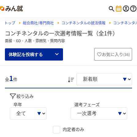
トップ
総合商社/専門商社
コンチネンタルの就活情報
コンチネンタ
コンチネンタルの一次選考情報一覧（全1件）
面接・GD・人数・雰囲気・質問内容
お気に入り
(
36
)
体験記を投稿する
1
全
件
絞り込み
卒年
選考フェーズ
内定者のみ