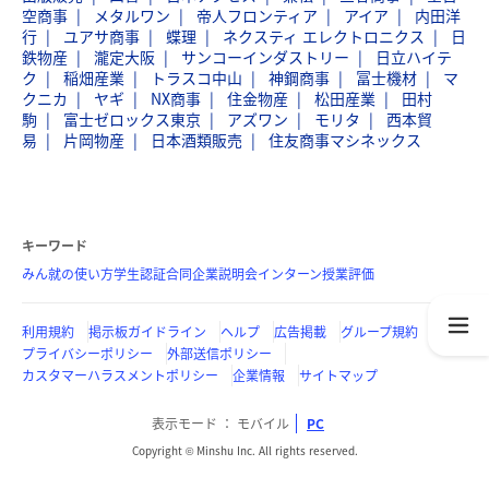
空商事
メタルワン
帝人フロンティア
アイア
内田洋
行
ユアサ商事
蝶理
ネクスティ エレクトロニクス
日
鉄物産
瀧定大阪
サンコーインダストリー
日立ハイテ
ク
稲畑産業
トラスコ中山
神鋼商事
冨士機材
マ
クニカ
ヤギ
NX商事
住金物産
松田産業
田村
駒
富士ゼロックス東京
アズワン
モリタ
西本貿
易
片岡物産
日本酒類販売
住友商事マシネックス
キーワード
みん就の使い方
学生認証
合同企業説明会
インターン
授業評価
利用規約
掲示板ガイドライン
ヘルプ
広告掲載
グループ規約
プライバシーポリシー
外部送信ポリシー
カスタマーハラスメントポリシー
企業情報
サイトマップ
表示モード
モバイル
PC
Copyright © Minshu Inc. All rights reserved.