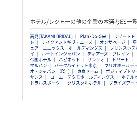
ホテル/レジャーの他の企業の本選考ES一
高見[TAKAMI BRIDAL]
Plan･Do･See
リゾートト
ト
テイクアンドギヴ・ニーズ
オンザページ
星
ェア・エニックス・ホールディングス
プリンスホテ
イ
ルートインジャパン
ディアーズ・ブレイン
帝国ホテル
ハピネット
サンリオ
トリート
マルハン
パークハイアット東京
プリオホールデ
オ・ジャパン （R）]
東京ドーム
ポジティブドリ
サンス
コーエーテクモホールディングス
ホテル
トラルスポーツ
クリスタルホテル
ブライズワー