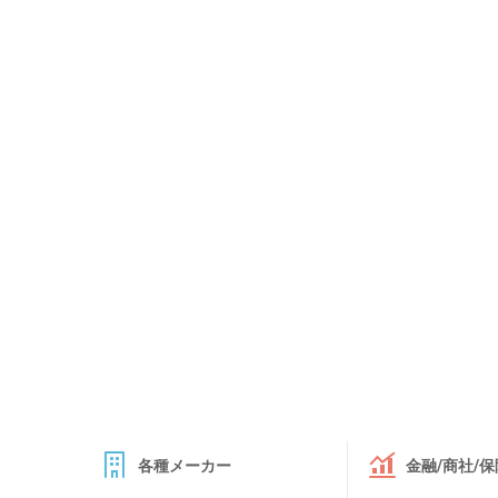
各種メーカー
金融/商社/保