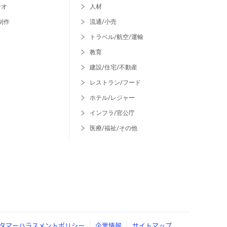
ジオ
人材
制作
流通/小売
トラベル/航空/運輸
教育
建設/住宅/不動産
レストラン/フード
ホテル/レジャー
インフラ/官公庁
医療/福祉/その他
タマーハラスメントポリシー
企業情報
サイトマップ