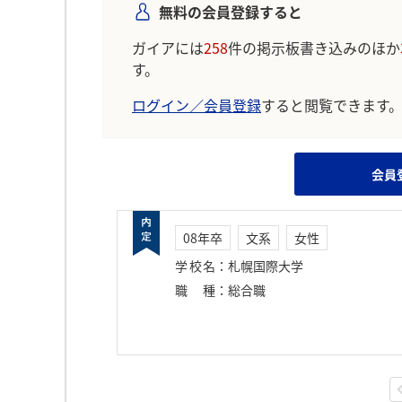
無料の会員登録すると
ガイアには
258
件の掲示板書き込みのほか
す。
ログイン／会員登録
すると閲覧できます
会員
08年卒
文系
女性
学校名
：
札幌国際大学
職種
：
総合職