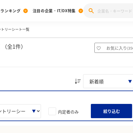
業ランキング
注目の企業・IT/DX特集
ントリーシート一覧
注目の企業特集
みんなのIT業界新卒就職人気企業ランキング
みんな
[27卒] 本選考体験記投稿キャンペーン
28卒 注目企業特集
27卒 注目企業特集
みんなのDX企業就職ブランド調査
 （全1件）
お気に入り
(
35
注目のIT・DX企業特集
28卒 IT・DX企業特集
27卒 IT・DX企業特集
28卒
みんなのIT業界新卒就職人気企業ランキング
みんな
企業研究
絞り込む
内定者のみ