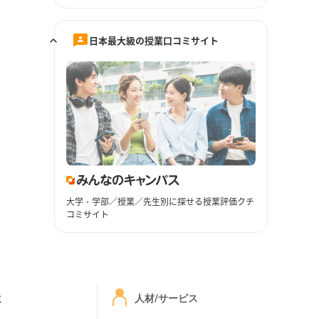
日本最大級の授業口コミサイト
大学・学部／授業／先生別に探せる授業評価クチ
コミサイト
ミ
人材/サービス