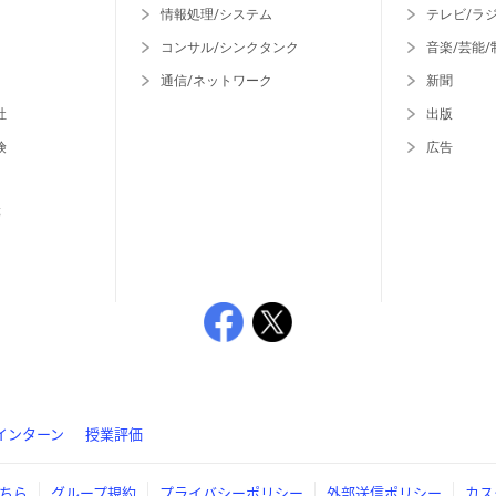
情報処理/システム
テレビ/ラ
コンサル/シンクタンク
音楽/芸能/
通信/ネットワーク
新聞
社
出版
険
広告
等
インターン
授業評価
ちら
グループ規約
プライバシーポリシー
外部送信ポリシー
カス