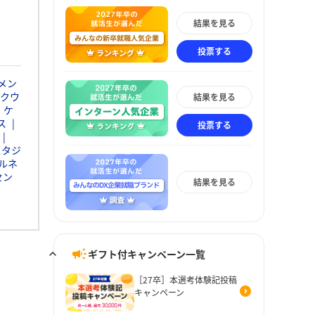
結果を見る
投票する
メン
クウ
結果を見る
・ケ
ス
投票する
スタジ
ルネ
セン
結果を見る
ギフト付キャンペーン一覧
［27卒］本選考体験記投稿
キャンペーン