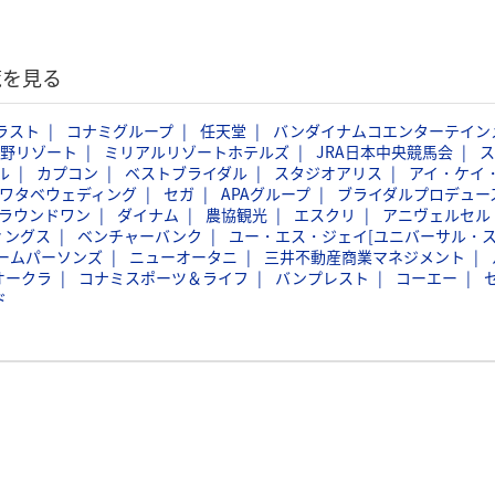
覧を見る
ラスト
コナミグループ
任天堂
バンダイナムコエンターテイン
野リゾート
ミリアルリゾートホテルズ
JRA日本中央競馬会
ス
ル
カプコン
ベストブライダル
スタジオアリス
アイ・ケイ
ワタベウェディング
セガ
APAグループ
ブライダルプロデュー
ラウンドワン
ダイナム
農協観光
エスクリ
アニヴェルセル
ィングス
ベンチャーバンク
ユー・エス・ジェイ[ユニバーサル・
ームパーソンズ
ニューオータニ
三井不動産商業マネジメント
オークラ
コナミスポーツ＆ライフ
バンプレスト
コーエー
ド