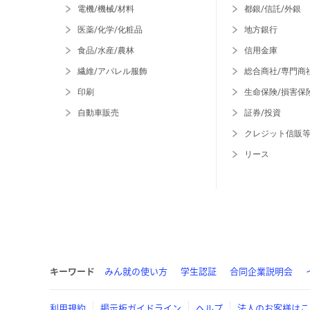
電機/機械/材料
都銀/信託/外銀
医薬/化学/化粧品
地方銀行
食品/水産/農林
信用金庫
繊維/アパレル服飾
総合商社/専門商
印刷
生命保険/損害保
自動車販売
証券/投資
クレジット信販
リース
キーワード
みん就の使い方
学生認証
合同企業説明会
利用規約
掲示板ガイドライン
ヘルプ
法人のお客様はこ