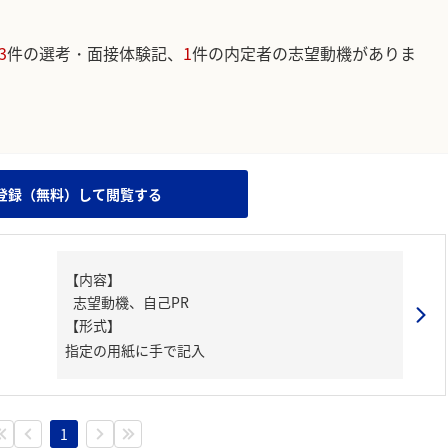
3
件の選考・面接体験記、
1
件の内定者の志望動機がありま
。
登録（無料）して閲覧する
【内容】
志望動機、自己PR
【形式】
指定の用紙に手で記入
1