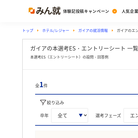
体験記投稿キャンペーン
人気企
トップ
ホテル/レジャー
ガイアの就活情報
ガイアのエ
Post
Ranking
PickUp
投稿する
ランキングを見る
注目の企業特集
ガイアの本選考ES・エントリーシート 一覧
本選考ES（エントリーシート）の設問・回答例
Vote
投票する
1
全
件
動画で知ろう！業界・
絞り込み
卒年
選考フェーズ