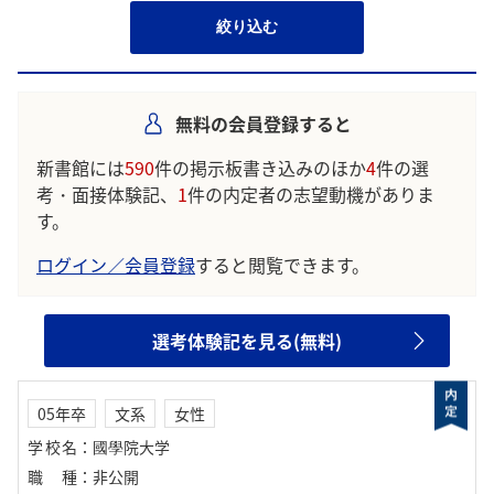
絞り込む
無料の会員登録すると
新書館には
590
件の掲示板書き込みのほか
4
件の選
考・面接体験記、
1
件の内定者の志望動機がありま
す。
ログイン／会員登録
すると閲覧できます。
選考体験記を見る(無料)
05年卒
文系
女性
学校名
：
國學院大学
職種
：
非公開