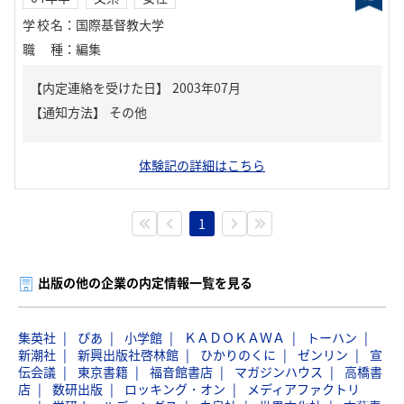
学校名
：
国際基督教大学
職種
：
編集
【内定連絡を受けた日】
2003年07月
【通知方法】
その他
体験記の詳細はこちら
1
出版の他の企業の内定情報一覧を見る
集英社
ぴあ
小学館
ＫＡＤＯＫＡＷＡ
トーハン
新潮社
新興出版社啓林館
ひかりのくに
ゼンリン
宣
伝会議
東京書籍
福音館書店
マガジンハウス
高橋書
店
数研出版
ロッキング・オン
メディアファクトリ