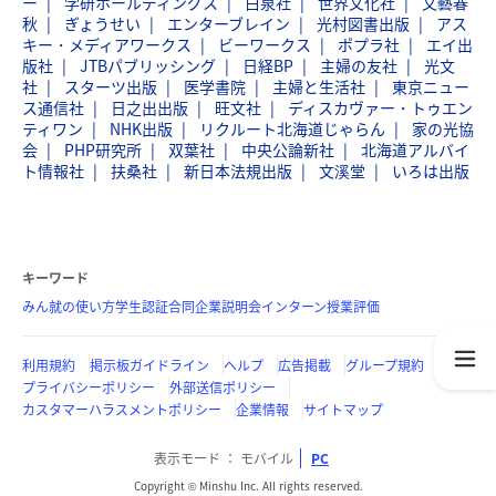
ー
学研ホールディングス
白泉社
世界文化社
文藝春
秋
ぎょうせい
エンターブレイン
光村図書出版
アス
キー・メディアワークス
ビーワークス
ポプラ社
エイ出
版社
JTBパブリッシング
日経BP
主婦の友社
光文
社
スターツ出版
医学書院
主婦と生活社
東京ニュー
ス通信社
日之出出版
旺文社
ディスカヴァー・トゥエン
ティワン
NHK出版
リクルート北海道じゃらん
家の光協
会
PHP研究所
双葉社
中央公論新社
北海道アルバイ
ト情報社
扶桑社
新日本法規出版
文溪堂
いろは出版
キーワード
みん就の使い方
学生認証
合同企業説明会
インターン
授業評価
利用規約
掲示板ガイドライン
ヘルプ
広告掲載
グループ規約
プライバシーポリシー
外部送信ポリシー
カスタマーハラスメントポリシー
企業情報
サイトマップ
表示モード
モバイル
PC
Copyright © Minshu Inc. All rights reserved.