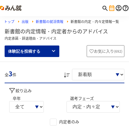
トップ
出版
新書館の就活情報
新書館の内定・内々定情報一覧
新書館の内定情報・内定者からのアドバイス
内定承諾・辞退理由・アドバイス
お気に入り
(
692
)
体験記を投稿する
3
全
件
絞り込み
卒年
選考フェーズ
内定者のみ