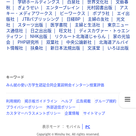
ー
学研ホールディングス
白泉社
世界文化社
文藝春
秋
ぎょうせい
エンターブレイン
光村図書出版
アス
キー・メディアワークス
ビーワークス
ポプラ社
エイ出
版社
JTBパブリッシング
日経BP
主婦の友社
光文
社
スターツ出版
医学書院
主婦と生活社
東京ニュー
ス通信社
日之出出版
旺文社
ディスカヴァー・トゥエン
ティワン
NHK出版
リクルート北海道じゃらん
家の光協
会
PHP研究所
双葉社
中央公論新社
北海道アルバイ
ト情報社
扶桑社
新日本法規出版
文溪堂
いろは出版
キーワード
みん就の使い方
学生認証
合同企業説明会
インターン
授業評価
利用規約
掲示板ガイドライン
ヘルプ
広告掲載
グループ規約
プライバシーポリシー
外部送信ポリシー
カスタマーハラスメントポリシー
企業情報
サイトマップ
表示モード
モバイル
PC
Copyright © Minshu Inc. All rights reserved.