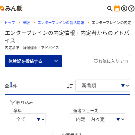
トップ
出版
エンターブレインの就活情報
エンターブレインの内定・
エンターブレインの内定情報・内定者からのアドバ
イス
内定承諾・辞退理由・アドバイス
お気に入り
(
844
)
体験記を投稿する
1
全
件
絞り込み
卒年
選考フェーズ
内定者のみ