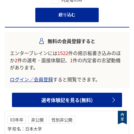
絞り込む
無料の会員登録すると
エンターブレインには
1522
件の掲示板書き込みのほ
か
2
件の選考・面接体験記、
1
件の内定者の志望動機
があります。
ログイン／会員登録
すると閲覧できます。
選考体験記を見る(無料)
03年卒
非公開
性別非公開
学校名
：
日本大学