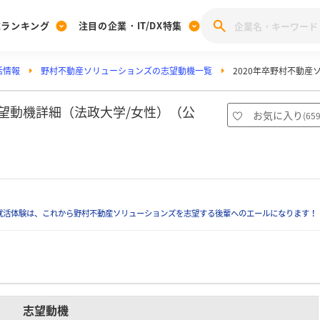
業ランキング
注目の企業・IT/DX特集
活情報
野村不動産ソリューションズの志望動機一覧
2020年卒野村不動
注目の企業特集
みんなのIT業界新卒就職人気企業ランキング
みんな
[27卒] 本選考体験記投稿キャンペーン
28卒 注目企業特集
27卒 注目企業特集
みんなのDX企業就職ブランド調査
志望動機詳細（法政大学/女性）（公
お気に入り
(
65
注目のIT・DX企業特集
28卒 IT・DX企業特集
27卒 IT・DX企業特集
28卒
みんなのIT業界新卒就職人気企業ランキング
みんな
企業研究
就活体験は、これから野村不動産ソリューションズを志望する後輩へのエールになります！
志望動機