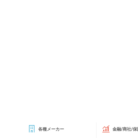
各種メーカー
金融/商社/保