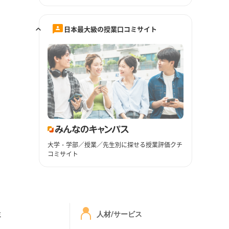
日本最大級の授業口コミサイト
大学・学部／授業／先生別に探せる授業評価クチ
コミサイト
ミ
人材/サービス