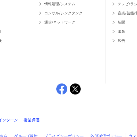
情報処理/システム
テレビ/ラ
コンサル/シンクタンク
音楽/芸能/
通信/ネットワーク
新聞
社
出版
険
広告
等
インターン
授業評価
ちら
グループ規約
プライバシーポリシー
外部送信ポリシー
カス