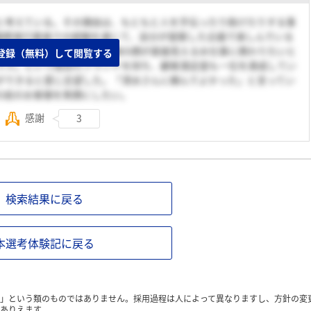
と考えている。その理由は、もともと人を手伝ったり助けたりする事
園祭実行委員での経験を通じて、自分が提案した企画で楽しんでいる
め、就職するうえでもお客様の顔が直接見えるお仕事に携わりたいと
登録（無料）して閲覧する
ラス」という独自のブランドを持ち、顧客満足度も一位を達成してい
ができると感じ志望した。「清水さんに頼んでよかった」と言ってい
の前のお客様を笑顔にしたい。
感謝
3
検索結果に戻る
本選考体験記に戻る
」という類のものではありません。採用過程は人によって異なりますし、方針の変
ありえます。