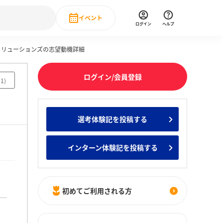
イベント
ログイン
ヘルプ
産ソリューションズの志望動機詳細
Event
の新卒就職人気企業ランキング
みんなのインターン人気企業ランキン
直近のイベント一覧
ログイン/会員登録
91
)
もっと見る
 IT・DX現場社員インタビュー
選考体験記を投稿する
の新卒就職人気企業ランキング
みんなのインターン人気企業ランキン
インターン体験記を投稿する
初めてご利用される方