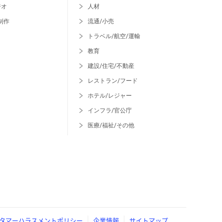
ジオ
人材
制作
流通/小売
トラベル/航空/運輸
教育
建設/住宅/不動産
レストラン/フード
ホテル/レジャー
インフラ/官公庁
医療/福祉/その他
タマーハラスメントポリシー
企業情報
サイトマップ