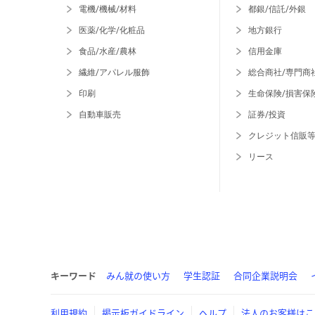
電機/機械/材料
都銀/信託/外銀
医薬/化学/化粧品
地方銀行
食品/水産/農林
信用金庫
繊維/アパレル服飾
総合商社/専門商
印刷
生命保険/損害保
自動車販売
証券/投資
クレジット信販
リース
キーワード
みん就の使い方
学生認証
合同企業説明会
利用規約
掲示板ガイドライン
ヘルプ
法人のお客様はこ