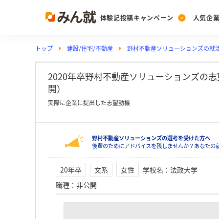
体験記投稿キャンペーン
人気企
トップ
建設/住宅/不動産
野村不動産ソリューションズの就
Post
Ranking
PickUp
投稿する
ランキングを見る
注目の企業特集
2020年卒野村不動産ソリューションズの
開）
実際に企業に提出した志望動機
Vote
投票する
野村不動産ソリューションズの選考を受けた方へ
動画で知ろう！業界・
後輩のためにアドバイスを残しませんか？あなたの
20年卒
文系
女性
学校名
：
法政大学
職種
：
非公開