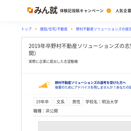
体験記投稿キャンペーン
人気企
トップ
建設/住宅/不動産
野村不動産ソリューションズの就
Post
Ranking
PickUp
投稿する
ランキングを見る
注目の企業特集
2019年卒野村不動産ソリューションズの
開）
実際に企業に提出した志望動機
Vote
投票する
野村不動産ソリューションズの選考を受けた方へ
動画で知ろう！業界・
後輩のためにアドバイスを残しませんか？あなたの
19年卒
文系
男性
学校名
：
明治大学
職種
：
非公開