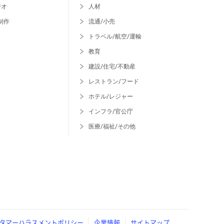
ジオ
人材
制作
流通/小売
トラベル/航空/運輸
教育
建設/住宅/不動産
レストラン/フード
ホテル/レジャー
インフラ/官公庁
医療/福祉/その他
タマーハラスメントポリシー
企業情報
サイトマップ