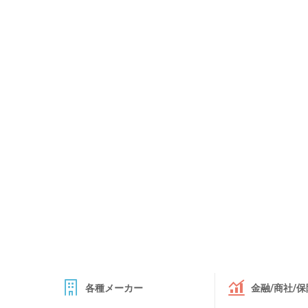
各種メーカー
金融/商社/保