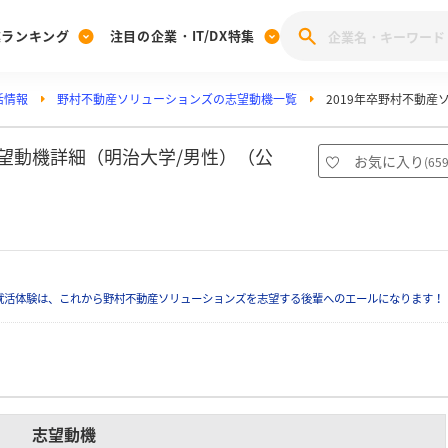
業ランキング
注目の企業・IT/DX特集
活情報
野村不動産ソリューションズの志望動機一覧
2019年卒野村不動
注目の企業特集
みんなのIT業界新卒就職人気企業ランキング
みんな
[27卒] 本選考体験記投稿キャンペーン
28卒 注目企業特集
27卒 注目企業特集
みんなのDX企業就職ブランド調査
志望動機詳細（明治大学/男性）（公
お気に入り
(
65
注目のIT・DX企業特集
28卒 IT・DX企業特集
27卒 IT・DX企業特集
28卒
みんなのIT業界新卒就職人気企業ランキング
みんな
企業研究
就活体験は、これから野村不動産ソリューションズを志望する後輩へのエールになります！
志望動機