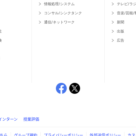
情報処理/システム
テレビ/ラ
コンサル/シンクタンク
音楽/芸能/
通信/ネットワーク
新聞
社
出版
険
広告
等
インターン
授業評価
ちら
グループ規約
プライバシーポリシー
外部送信ポリシー
カス