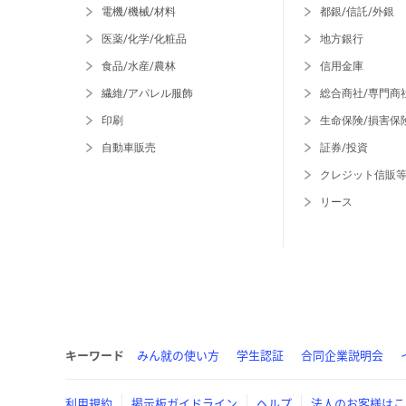
電機/機械/材料
都銀/信託/外銀
医薬/化学/化粧品
地方銀行
食品/水産/農林
信用金庫
繊維/アパレル服飾
総合商社/専門商
印刷
生命保険/損害保
自動車販売
証券/投資
クレジット信販
リース
キーワード
みん就の使い方
学生認証
合同企業説明会
利用規約
掲示板ガイドライン
ヘルプ
法人のお客様はこ