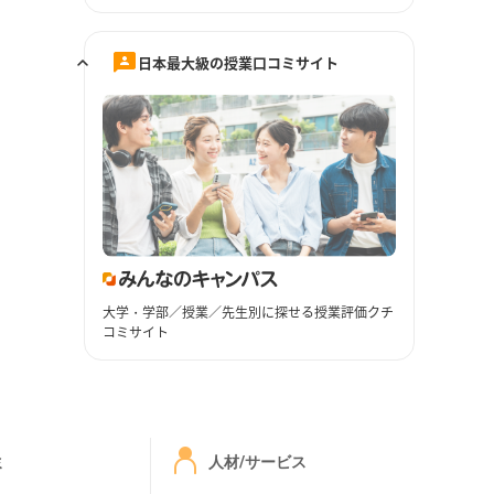
日本最大級の授業口コミサイト
大学・学部／授業／先生別に探せる授業評価クチ
コミサイト
ミ
人材/サービス