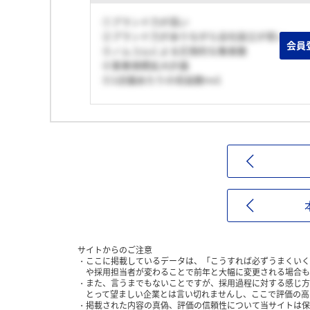
①ブランド力が高い
②ブランド力がありながら会社設立が若い
会員
③ノムコムによる圧倒的な集客数
④事業規模拡大計画
⑤1店舗あたりの収益数no1
サイトからのご注意
ここに掲載しているデータは、「こうすれば必ずうまくいく
や採用担当者が変わることで前年と大幅に変更される場合も
また、言うまでもないことですが、採用過程に対する感じ方
とって望ましい企業とは言い切れませんし、ここで評価の高
掲載された内容の真偽、評価の信頼性について当サイトは保