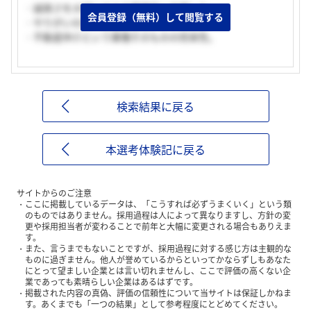
・誠実さを大切にする企業理念に共感した。
会員登録（無料）して閲覧する
・やりがいのある仕事がしたい。
・不動産仲介という業種そのものの将来性。
検索結果に戻る
本選考体験記に戻る
サイトからのご注意
ここに掲載しているデータは、「こうすれば必ずうまくいく」という類
のものではありません。採用過程は人によって異なりますし、方針の変
更や採用担当者が変わることで前年と大幅に変更される場合もありえま
す。
また、言うまでもないことですが、採用過程に対する感じ方は主観的な
ものに過ぎません。他人が誉めているからといってかならずしもあなた
にとって望ましい企業とは言い切れませんし、ここで評価の高くない企
業であっても素晴らしい企業はあるはずです。
掲載された内容の真偽、評価の信頼性について当サイトは保証しかねま
す。あくまでも「一つの結果」として参考程度にとどめてください。