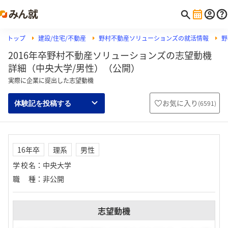
トップ
建設/住宅/不動産
野村不動産ソリューションズの就活情報
野
2016年卒野村不動産ソリューションズの志望動機
詳細（中央大学/男性）（公開）
実際に企業に提出した志望動機
お気に入り
(
6591
)
体験記を投稿する
16年卒
理系
男性
学校名
：
中央大学
職種
：
非公開
志望動機