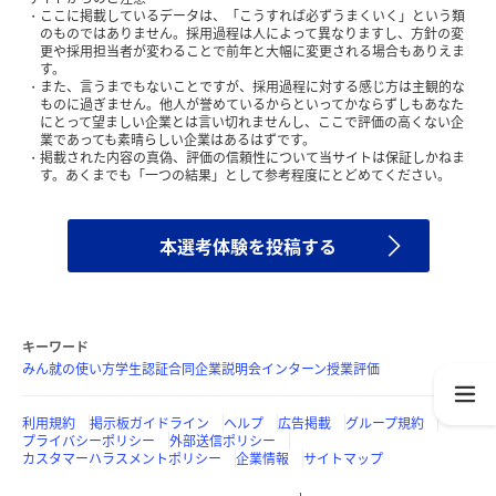
ここに掲載しているデータは、「こうすれば必ずうまくいく」という類
のものではありません。採用過程は人によって異なりますし、方針の変
更や採用担当者が変わることで前年と大幅に変更される場合もありえま
す。
また、言うまでもないことですが、採用過程に対する感じ方は主観的な
ものに過ぎません。他人が誉めているからといってかならずしもあなた
にとって望ましい企業とは言い切れませんし、ここで評価の高くない企
業であっても素晴らしい企業はあるはずです。
掲載された内容の真偽、評価の信頼性について当サイトは保証しかねま
す。あくまでも「一つの結果」として参考程度にとどめてください。
本選考体験を投稿する
キーワード
みん就の使い方
学生認証
合同企業説明会
インターン
授業評価
利用規約
掲示板ガイドライン
ヘルプ
広告掲載
グループ規約
プライバシーポリシー
外部送信ポリシー
カスタマーハラスメントポリシー
企業情報
サイトマップ