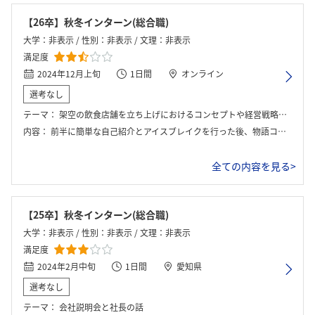
【26卒】秋冬インターン(総合職)
大学：非表示 / 性別：非表示 / 文理：非表示
満足度
2024年12月上旬
1日間
オンライン
選考なし
テーマ：
架空の飲食店舗を立ち上げにおけるコンセプトや経営戦略を企画・提案
内容：
前半に簡単な自己紹介とアイスブレイクを行った後、物語コーポレーションの企業概要や業界の最新トレンドに関する講義がありました。その後少人数のチームに分かれて、新業態の飲食店を構想し、ターゲット層や収益モデルを考慮した企画を練り、最後にグループごとのプレゼンをしました。
全ての内容を見る>
【25卒】秋冬インターン(総合職)
大学：非表示 / 性別：非表示 / 文理：非表示
満足度
2024年2月中旬
1日間
愛知県
選考なし
テーマ：
会社説明会と社長の話