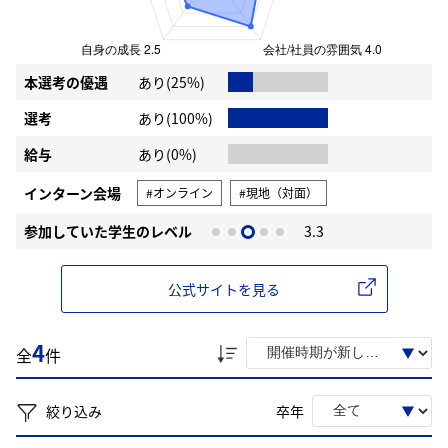
本選考の優遇
あり(25%)
選考
あり(100%)
給与
あり(0%)
インターン会場
#オンライン
#現地（対面）
参加していた学生のレベル
3.3
公式サイトを見る
4
全
件
絞り込み
卒年