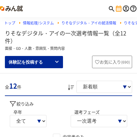
トップ
情報処理/システム
りそなデジタル・アイの就活情報
りそな
りそなデジタル・アイの一次選考情報一覧（全12
件）
面接・GD・人数・雰囲気・質問内容
お気に入り
(
690
)
体験記を投稿する
12
全
件
絞り込み
卒年
選考フェーズ
内定者のみ