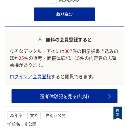
絞り込む
無料の会員登録すると
りそなデジタル・アイには
307
件の掲示板書き込みの
ほか
25
件の選考・面接体験記、
15
件の内定者の志望
動機があります。
ログイン／会員登録
すると閲覧できます。
選考体験記を見る(無料)
25年卒
文系
性別非公開
学校名
：
非公開