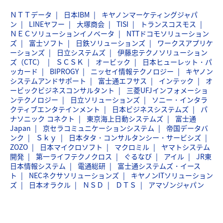
ＮＴＴデータ
日本IBM
キヤノンマーケティングジャパ
ン
LINEヤフー
大塚商会
TISI
トランスコスモス
ＮＥＣソリューションイノベータ
NTTドコモソリューション
ズ
富士ソフト
日鉄ソリューションズ
ワークスアプリケ
ーションズ
日立システムズ
伊藤忠テクノソリューション
ズ（CTC）
ＳＣＳＫ
オービック
日本ヒューレット・パ
ッカード
BIPROGY
ニッセイ情報テクノロジー
キヤノン
システムアンドサポート
富士通エフサス
インテック
オ
ービックビジネスコンサルタント
三菱UFJインフォメーショ
ンテクノロジー
日立ソリューションズ
ソニー・インタラ
クティブエンタテインメント
日本ビジネスシステムズ
パ
ナソニック コネクト
東京海上日動システムズ
富士通
Japan
京セラコミュニケーションシステム
帝国データバ
ンク
Ｓｋｙ
日本タタ・コンサルタンシー・サービシズ
ZOZO
日本マイクロソフト
マクロミル
ヤマトシステム
開発
第一ライフテクノクロス
ぐるなび
アイル
JR東
日本情報システム
電通総研
富士通システムズ・イース
ト
NECネクサソリューションズ
キヤノンITソリューション
ズ
日本オラクル
ＮＳＤ
ＤＴＳ
アマゾンジャパン