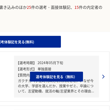
書き込みのほか
25
件の選考・面接体験記、
15
件の内定者の
。
選考体験記を見る(無料)
【質問内容・課題】
選考体験記を見る（無料）
ガクチカ（学生時代に力を入れたこと）、なぜ今
の大学、学部を選んだか、授業やゼミ、卒論につ
いて、志望動機、就活の軸/志望業界とその理由...