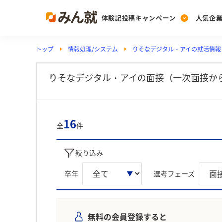
体験記投稿キャンペーン
人気企
トップ
情報処理/システム
りそなデジタル・アイの就活情報
Post
Ranking
PickUp
投稿する
ランキングを見る
注目の企業特集
りそなデジタル・アイの面接（一次面接か
Vote
16
全
件
投票する
動画で知ろう！業界・
絞り込み
卒年
選考フェーズ
無料の会員登録すると