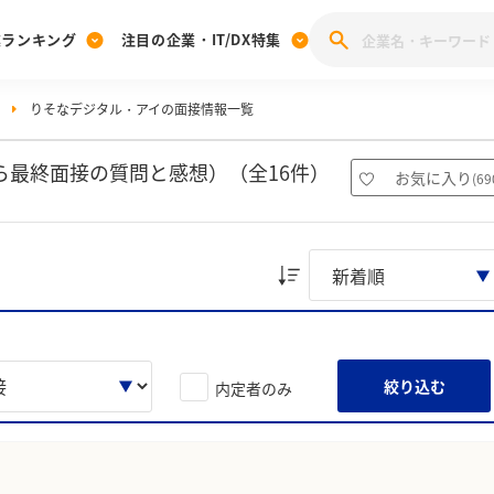
業ランキング
注目の企業・IT/DX特集
りそなデジタル・アイの面接情報一覧
注目の企業特集
みんなのIT業界新卒就職人気企業ランキング
みんな
[27卒] 本選考体験記投稿キャンペーン
28卒 注目企業特集
27卒 注目企業特集
みんなのDX企業就職ブランド調査
ら最終面接の質問と感想）（全16件）
お気に入り
(
69
注目のIT・DX企業特集
28卒 IT・DX企業特集
27卒 IT・DX企業特集
28卒
みんなのIT業界新卒就職人気企業ランキング
みんな
企業研究
絞り込む
内定者のみ