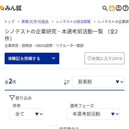
トップ
医薬/化学/化粧品
シノテストの就活情報
シノテストの企業研
シノテストの企業研究・本選考前活動一覧 （全2
件）
企業研究・説明会・OBOG訪問・リクルーター面談
お気に入り
(
1874
)
体験記を投稿する
2
全
件
絞り込み
卒年
選考フェーズ
内定者のみ