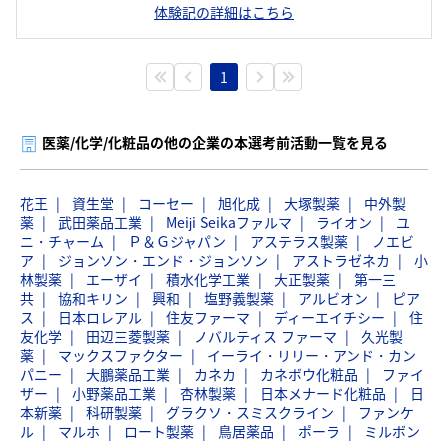
体験記の詳細はこちら
1
医薬/化学/化粧品の他の企業の本選考前活動一覧を見る
花王
資生堂
コーセー
旭化成
大塚製薬
中外製
薬
武田薬品工業
Meiji Seikaファルマ
ライオン
ユ
ニ・チャーム
Ｐ＆Ｇジャパン
アステラス製薬
ノエビ
ア
ジョンソン・エンド・ジョンソン
アストラゼネカ
小
林製薬
エーザイ
積水化学工業
大正製薬
第一三
共
協和キリン
興和
塩野義製薬
アルビオン
ピア
ス
日本ロレアル
住友ファーマ
ディーエイチシー
住
友化学
田辺三菱製薬
ノバルティス ファーマ
久光製
薬
マックスファクター
イーライ・リリー・アンド・カン
パニー
大鵬薬品工業
カネカ
カネボウ化粧品
ファイ
ザー
小野薬品工業
杏林製薬
日本メナード化粧品
日
本新薬
科研製薬
グラクソ・スミスクライン
ファンケ
ル
マルホ
ロート製薬
鳥居薬品
ポーラ
ミルボン