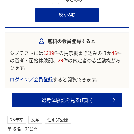
絞り込む
無料の会員登録すると
シノテストには
1319
件の掲示板書き込みのほか
46
件
の選考・面接体験記、
29
件の内定者の志望動機があ
ります。
ログイン／会員登録
すると閲覧できます。
選考体験記を見る(無料)
25年卒
文系
性別非公開
学校名
：
非公開