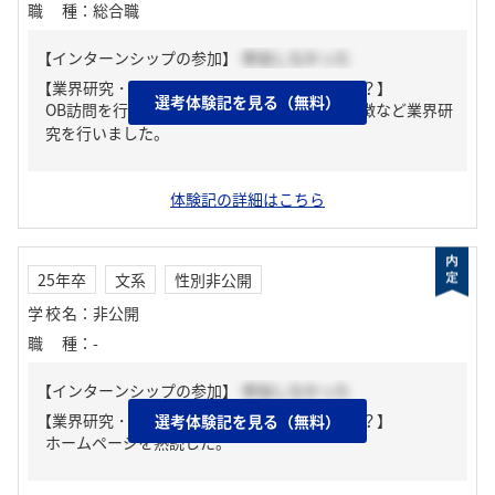
職種
：
総合職
【インターンシップの参加】
参加しなかった
【業界研究・企業研究はどんな風にしましたか？】
選考体験記を見る（無料）
OB訪問を行い、業務内容や扱っている薬の特徴など業界研
究を行いました。
体験記の詳細はこちら
25年卒
文系
性別非公開
学校名
：
非公開
職種
：
-
【インターンシップの参加】
参加しなかった
【業界研究・企業研究はどんな風にしましたか？】
選考体験記を見る（無料）
ホームページを熟読した。