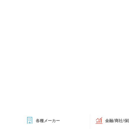
各種メーカー
金融/商社/保