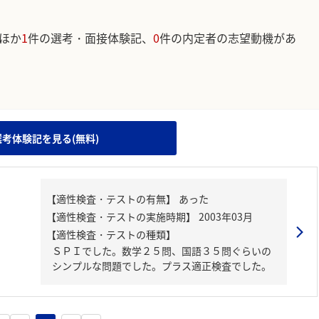
ほか
1
件の選考・面接体験記、
0
件の内定者の志望動機があ
。
選考体験記を見る(無料)
【適性検査・テストの種類】
ＳＰＩでした。数学２５問、国語３５問ぐらいの
シンプルな問題でした。プラス適正検査でした。