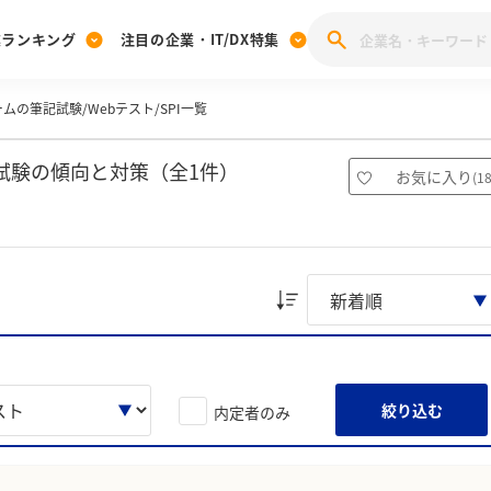
業ランキング
注目の企業・IT/DX特集
ムの筆記試験/Webテスト/SPI一覧
注目の企業特集
みんなのIT業界新卒就職人気企業ランキング
みんな
[27卒] 本選考体験記投稿キャンペーン
28卒 注目企業特集
27卒 注目企業特集
みんなのDX企業就職ブランド調査
試験の傾向と対策（全1件）
お気に入り
(
1
注目のIT・DX企業特集
28卒 IT・DX企業特集
27卒 IT・DX企業特集
28卒
みんなのIT業界新卒就職人気企業ランキング
みんな
企業研究
絞り込む
内定者のみ