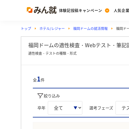
体験記投稿キャンペーン
人気企
トップ
ホテル/レジャー
福岡ドームの就活情報
福岡ドー
Post
Ranking
PickUp
投稿する
ランキングを見る
注目の企業特集
福岡ドームの適性検査・Webテスト・筆記
適性検査・テストの種類・形式
Vote
投票する
1
全
件
動画で知ろう！業界・
絞り込み
卒年
選考フェーズ