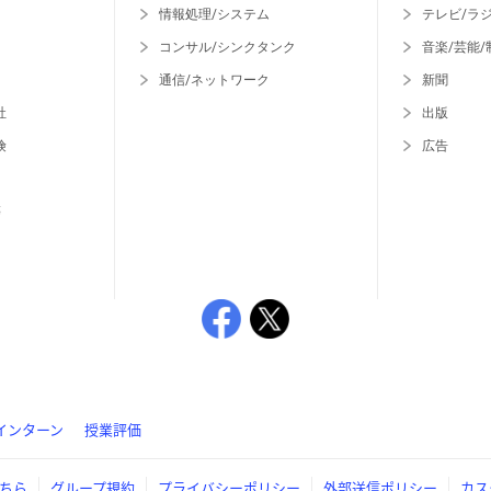
情報処理/システム
テレビ/ラ
コンサル/シンクタンク
音楽/芸能/
通信/ネットワーク
新聞
社
出版
険
広告
等
インターン
授業評価
ちら
グループ規約
プライバシーポリシー
外部送信ポリシー
カス