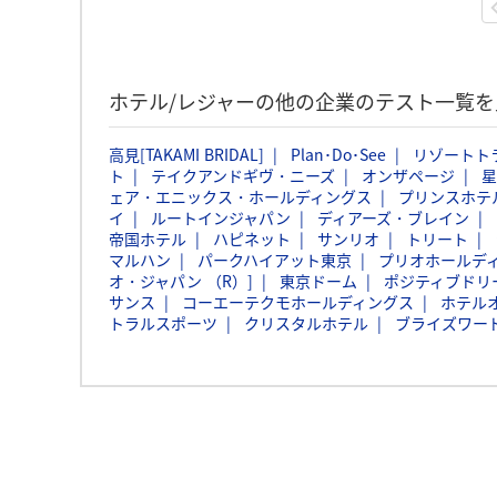
ホテル/レジャーの他の企業のテスト一覧を
高見[TAKAMI BRIDAL]
Plan･Do･See
リゾートト
ト
テイクアンドギヴ・ニーズ
オンザページ
星
ェア・エニックス・ホールディングス
プリンスホテ
イ
ルートインジャパン
ディアーズ・ブレイン
帝国ホテル
ハピネット
サンリオ
トリート
マルハン
パークハイアット東京
プリオホールデ
オ・ジャパン （R）]
東京ドーム
ポジティブドリ
サンス
コーエーテクモホールディングス
ホテル
トラルスポーツ
クリスタルホテル
ブライズワー