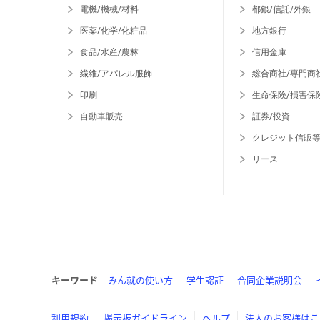
電機/機械/材料
都銀/信託/外銀
医薬/化学/化粧品
地方銀行
食品/水産/農林
信用金庫
繊維/アパレル服飾
総合商社/専門商
印刷
生命保険/損害保
自動車販売
証券/投資
クレジット信販
リース
キーワード
みん就の使い方
学生認証
合同企業説明会
利用規約
掲示板ガイドライン
ヘルプ
法人のお客様はこ