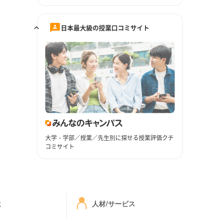
日本最大級の授業口コミサイト
大学・学部／授業／先生別に探せる授業評価クチ
コミサイト
ミ
人材/サービス