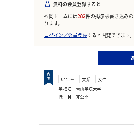
無料の会員登録すると
福岡ドームには
282
件の掲示板書き込みの
ります。
ログイン／会員登録
すると閲覧できます
04年卒
文系
女性
学校名
：
青山学院大学
職種
：
非公開