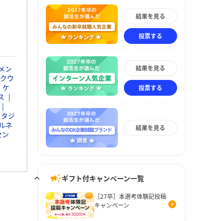
結果を見る
投票する
結果を見る
メン
クウ
・ケ
投票する
ス
スタジ
ルネ
結果を見る
セン
ギフト付キャンペーン一覧
［27卒］本選考体験記投稿
キャンペーン