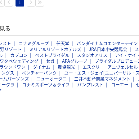
1
見る
ラスト
コナミグループ
任天堂
バンダイナムコエンターテイン
野リゾート
ミリアルリゾートホテルズ
JRA日本中央競馬会
ス
ル
カプコン
ベストブライダル
スタジオアリス
アイ・ケイ
ワタベウェディング
セガ
APAグループ
ブライダルプロデュー
ラウンドワン
ダイナム
農協観光
エスクリ
アニヴェルセル
ィングス
ベンチャーバンク
ユー・エス・ジェイ[ユニバーサル・
ームパーソンズ
ニューオータニ
三井不動産商業マネジメント
オークラ
コナミスポーツ＆ライフ
バンプレスト
コーエー
ド