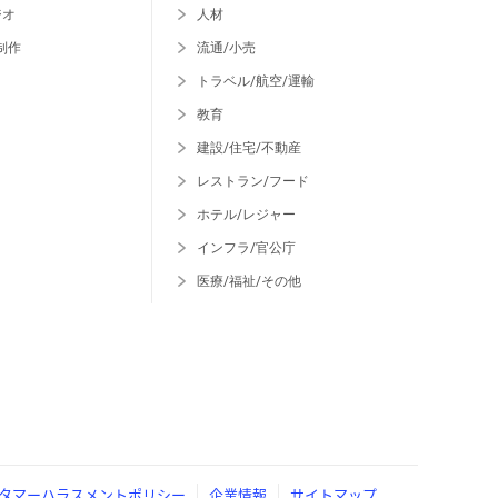
ジオ
人材
制作
流通/小売
トラベル/航空/運輸
教育
建設/住宅/不動産
レストラン/フード
ホテル/レジャー
インフラ/官公庁
医療/福祉/その他
タマーハラスメントポリシー
企業情報
サイトマップ