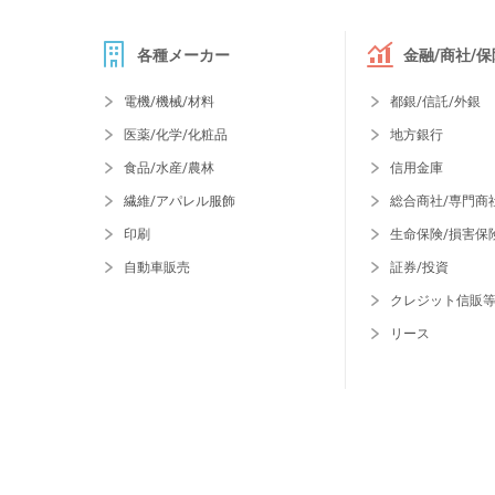
各種メーカー
金融/商社/保
電機/機械/材料
都銀/信託/外銀
医薬/化学/化粧品
地方銀行
食品/水産/農林
信用金庫
繊維/アパレル服飾
総合商社/専門商
印刷
生命保険/損害保
自動車販売
証券/投資
クレジット信販
リース