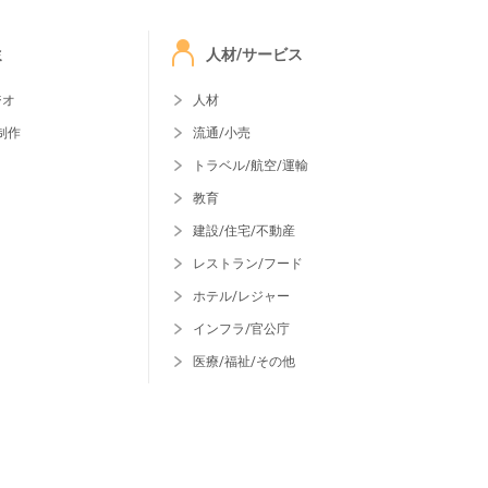
ミ
人材/サービス
ジオ
人材
制作
流通/小売
トラベル/航空/運輸
教育
建設/住宅/不動産
レストラン/フード
ホテル/レジャー
インフラ/官公庁
医療/福祉/その他