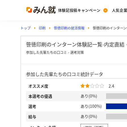
体験記投稿キャンペーン
人気企
トップ
印刷
笹徳印刷の就活情報
笹徳印刷のインターン
Post
Ranking
PickUp
投稿する
ランキングを見る
注目の企業特集
笹徳印刷のインターン体験記一覧-内定直結
参加した先輩たちの口コミ・選考対策
Vote
参加した先輩たちの口コミ統計データ
投票する
動画で知ろう！業界・
オススメ度
2.4
あり(0%)
本選考の優遇
あり(100%)
選考
あり(0%)
給与