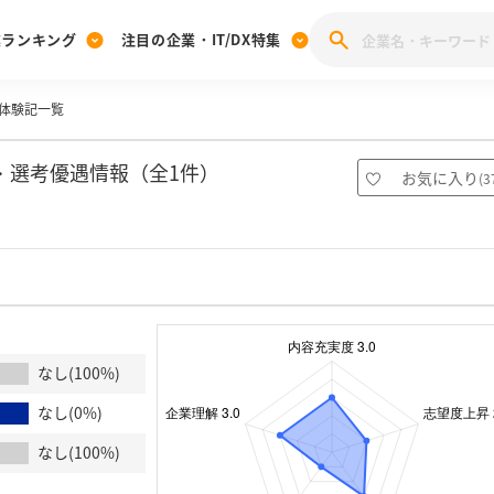
業ランキング
注目の企業・IT/DX特集
体験記一覧
注目の企業特集
みんなのIT業界新卒就職人気企業ランキング
みんな
[27卒] 本選考体験記投稿キャンペーン
28卒 注目企業特集
27卒 注目企業特集
みんなのDX企業就職ブランド調査
・選考優遇情報（全1件）
お気に入り
(
3
注目のIT・DX企業特集
28卒 IT・DX企業特集
27卒 IT・DX企業特集
28卒
みんなのIT業界新卒就職人気企業ランキング
みんな
企業研究
なし(100%)
なし(0%)
なし(100%)