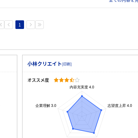
1
小林クリエイト
[印刷]
オススメ度