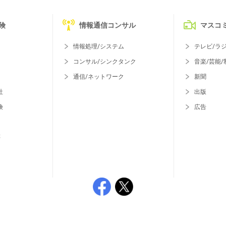
険
情報通信コンサル
マスコ
情報処理/システム
テレビ/ラ
コンサル/シンクタンク
音楽/芸能/
通信/ネットワーク
新聞
社
出版
険
広告
等