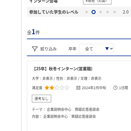
インターン会場
#現地（対面）
参加していた学生のレベル
2.0
1
全
件
絞り込み
卒年
【25卒】秋冬インターン(営業職)
大学：非表示 / 性別：非表示 / 文理：非表示
満足度
2024年2月中旬
1日間
選考なし
テーマ：
企業説明会中心 質疑応答座談会
内容：
企業説明会中心 質疑応答座談会