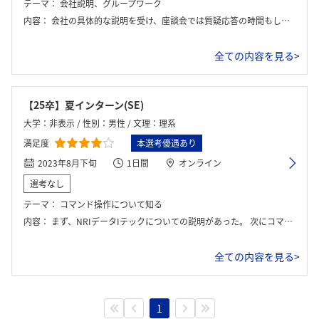
テーマ：
会社説明、グループワーク
内容：
会社の具体的な説明を受け、座談会では質疑応答の時間もしっかり取っていただけて会社への理解度がかなり上がった。グループワークでは本日の学び、気づいたこと、参加前とのギャップなどを数人で話し合い、その後グループごとに発表した。新たな学びを得る感じのインターンではなかったので、話すことが見つからず少し困っている人が多かった印象。
全ての内容を見る>
【25卒】夏インターン(SE)
大学：非表示 / 性別：男性 / 文理：理系
満足度
本選考優遇あり
2023年8月下旬
1日間
オンライン
選考なし
テーマ：
コマンド操作について知る
内容：
まず、NRIデータIテックについての説明があった。 次にコマンド操作の重要性について知り、実際に学んだことをアウトプットした。
全ての内容を見る>
1