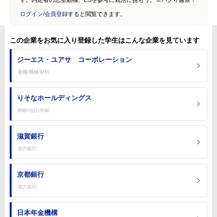
す。内定者の志望動機、ESを参考に就活に挑もう。※パクり厳禁！
ログイン/会員登録
すると閲覧できます。
この企業をお気に入り登録した学生はこんな企業を見ています
ジーエス・ユアサ コーポレーション
電機/機械/材料
りそなホールディングス
都銀/信託/外銀
滋賀銀行
地方銀行
京都銀行
地方銀行
日本年金機構