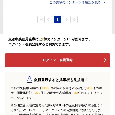
この先輩のインターン体験記を見る
1
京都中央信用金庫には
2
件のインターンESがあります。
ログイン・会員登録すると閲覧できます。
ログイン・会員登録
会員登録すると掲示板も見放題！
京都中央信用金庫には
13556
件の掲示板書き込みのほか
410
件の選
考・面接体験記、
277
件の内定者の志望動機、
52
件のエントリーシ
ートがあります。
その他にみん就に集まった約2万9000件の企業掲示板や就活生によ
る面接、WEBテスト、リアルタイムの内定情報をご覧いただけま