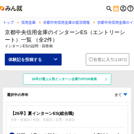
トップ
信用金庫
京都中央信用金庫の就活情報
京都中央信用金庫のイ
京都中央信用金庫のインターンES（エントリーシ
ート）一覧 （全2件）
インターンESの設問・回答例
お気に入り
(
13872
)
体験記を投稿する
26卒が選ぶ人気インターン企業TOP100発表
選択中の卒年
全て
【26卒】夏インターンES(総合職)
大学：非表示 / 性別：非表示 / 文理：非表示