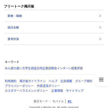
フリートーク掲示板
業種・職種
就活全般
選考対策
キーワード
みん就の使い方
学生認証
合同企業説明会
インターン
授業評価
利用規約
掲示板ガイドライン
ヘルプ
広告掲載
グループ規約
プライバシーポリシー
外部送信ポリシー
カスタマーハラスメントポリシー
企業情報
サイトマップ
表示モード
モバイル
PC
Copyright © Minshu Inc. All rights reserved.