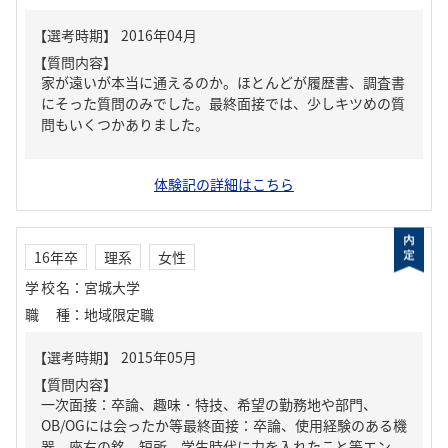
【質問内容】
家が遠いが本当に通えるのか。ほとんどが履歴書、調査書
にそった質問のみでした。最終面接では、少しキツめの質
問もいくつかありました。
体験記の詳細はこちら
16年卒
理系
女性
学校名
：
宮城大学
職種
：
地域限定職
【質問内容】
一次面接：卒論、趣味・特技、希望の勤務地や部門、
OB/OGには会ったか等最終面接：卒論、使用経験のある機
器、座右の銘、短所、学生時代に力を入れたこと等エン...