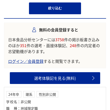
絞り込む
無料の会員登録すると
日本食品分析センターには
3758
件の掲示板書き込み
のほか
351
件の選考・面接体験記、
248
件の内定者の
志望動機があります。
ログイン／会員登録
すると閲覧できます。
選考体験記を見る(無料)
24年卒
理系
性別非公開
学校名
：
非公開
職種
：
地域限定職