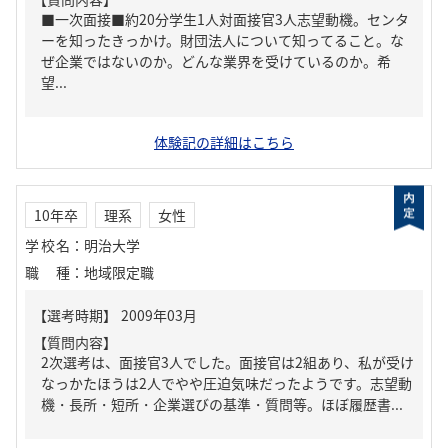
■一次面接■約20分学生1人対面接官3人志望動機。センタ
ーを知ったきっかけ。財団法人について知ってること。な
ぜ企業ではないのか。どんな業界を受けているのか。希
望...
体験記の詳細はこちら
10年卒
理系
女性
学校名
：
明治大学
職種
：
地域限定職
【質問内容】
2次選考は、面接官3人でした。面接官は2組あり、私が受け
なっかたほうは2人でやや圧迫気味だったようです。志望動
機・長所・短所・企業選びの基準・質問等。ほぼ履歴書...