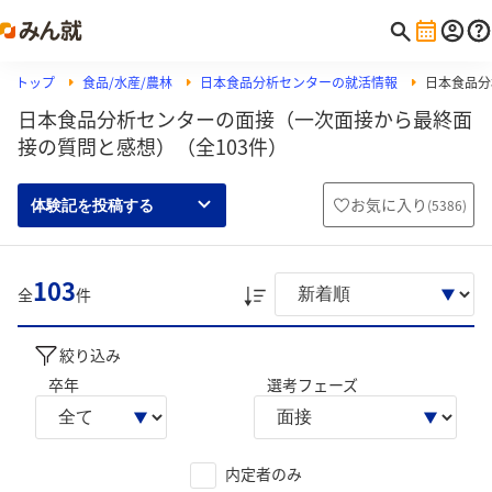
トップ
食品/水産/農林
日本食品分析センターの就活情報
日本食品分
日本食品分析センターの面接（一次面接から最終面
接の質問と感想）（全103件）
お気に入り
(
5386
)
体験記を投稿する
103
全
件
絞り込み
卒年
選考フェーズ
内定者のみ