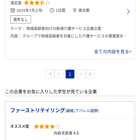
満足度
2025年7月上旬
1日間
東京都
選考なし
テーマ：
地域高齢者向けの新規介護サービス企画立案
内容：
グループで地域高齢者を対象にした介護サービスの事業案を考え、ターゲットの生活導線や家族構成を設定したうえでペルソナを作成した。その後、料金体系や収益モデルを整理し、既存サービスとの違いを整理してから、最終的に経営陣役の社員に向けてプレゼンテーションを行った。
全ての内容を見る>
1
この企業をお気に入りした学生が見ている企業
ファーストリテイリング
[繊維/アパレル服飾]
オススメ度