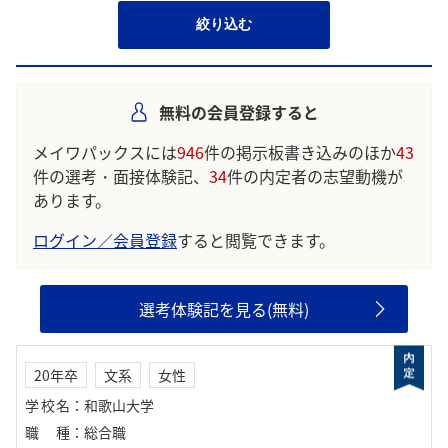
絞り込む
無料の会員登録すると
メイワパックスには
946
件の掲示板書き込みのほか
43
件の選考・面接体験記、
34
件の内定者の志望動機が
あります。
ログイン／会員登録
すると閲覧できます。
選考体験記を見る(無料)
20年卒
文系
女性
学校名
：
和歌山大学
職種
：
総合職