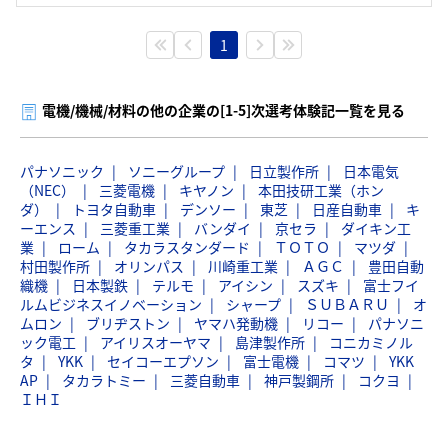
1
電機/機械/材料の他の企業の[1-5]次選考体験記一覧を見る
パナソニック
ソニーグループ
日立製作所
日本電気
（NEC）
三菱電機
キヤノン
本田技研工業（ホン
ダ）
トヨタ自動車
デンソー
東芝
日産自動車
キ
ーエンス
三菱重工業
バンダイ
京セラ
ダイキン工
業
ローム
タカラスタンダード
ＴＯＴＯ
マツダ
村田製作所
オリンパス
川崎重工業
ＡＧＣ
豊田自動
織機
日本製鉄
テルモ
アイシン
スズキ
富士フイ
ルムビジネスイノベーション
シャープ
ＳＵＢＡＲＵ
オ
ムロン
ブリヂストン
ヤマハ発動機
リコー
パナソニ
ック電工
アイリスオーヤマ
島津製作所
コニカミノル
タ
YKK
セイコーエプソン
富士電機
コマツ
YKK
AP
タカラトミー
三菱自動車
神戸製鋼所
コクヨ
ＩＨＩ