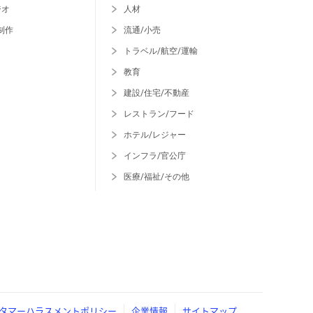
ジオ
人材
制作
流通/小売
トラベル/航空/運輸
教育
建設/住宅/不動産
レストラン/フード
ホテル/レジャー
インフラ/官公庁
医療/福祉/その他
タマーハラスメントポリシー
企業情報
サイトマップ