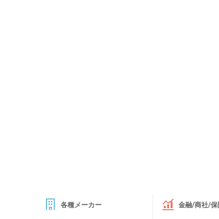
各種メーカー
金融/商社/保