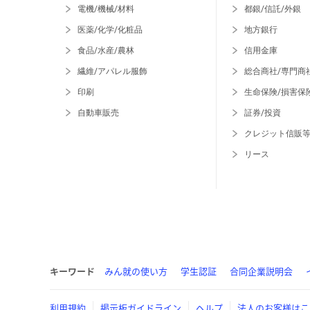
電機/機械/材料
都銀/信託/外銀
医薬/化学/化粧品
地方銀行
食品/水産/農林
信用金庫
繊維/アパレル服飾
総合商社/専門商
印刷
生命保険/損害保
自動車販売
証券/投資
クレジット信販
リース
キーワード
みん就の使い方
学生認証
合同企業説明会
利用規約
掲示板ガイドライン
ヘルプ
法人のお客様はこ