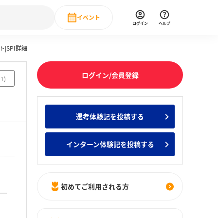
イベント
ログイン
ヘルプ
|SPI詳細
Event
の新卒就職人気企業ランキング
みんなのインターン人気企業ランキン
直近のイベント一覧
ログイン/会員登録
91
)
もっと見る
 IT・DX現場社員インタビュー
選考体験記を投稿する
の新卒就職人気企業ランキング
みんなのインターン人気企業ランキン
インターン体験記を投稿する
初めてご利用される方