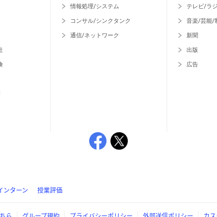
情報処理/システム
テレビ/ラ
コンサル/シンクタンク
音楽/芸能/
通信/ネットワーク
新聞
社
出版
険
広告
等
インターン
授業評価
ちら
グループ規約
プライバシーポリシー
外部送信ポリシー
カス