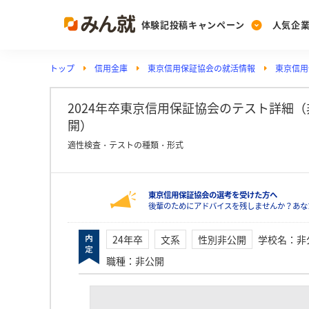
体験記投稿キャンペーン
人気企
トップ
信用金庫
東京信用保証協会の就活情報
東京信用
Post
Ranking
PickUp
投稿する
ランキングを見る
注目の企業特集
2024年卒東京信用保証協会のテスト詳細（非公
開）
適性検査・テストの種類・形式
Vote
投票する
東京信用保証協会の選考を受けた方へ
動画で知ろう！業界・
後輩のためにアドバイスを残しませんか？あな
24年卒
文系
性別非公開
学校名
：
非
職種
：
非公開