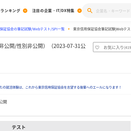
業ランキング
注目の企業・IT/DX特集
保証協会の筆記試験/Webテスト/SPI一覧
東京信用保証協会筆記試験|Webテスト
注目の企業特集
みんなのIT業界新卒就職人気企業ランキング
みんな
[27卒] 本選考体験記投稿キャンペーン
28卒 注目企業特集
27卒 注目企業特集
みんなのDX企業就職ブランド調査
開/性別非公開）（2023-07-31公
お気に入り
(
41
注目のIT・DX企業特集
28卒 IT・DX企業特集
27卒 IT・DX企業特集
28卒
みんなのIT業界新卒就職人気企業ランキング
みんな
企業研究
たの就活体験は、これから東京信用保証協会を志望する後輩へのエールになります！
公開
テスト